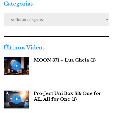
Categorias
C
a
t
e
g
o
r
Últimos Videos
i
a
MOON 371 – Lua Cheia (1)
s
Pro-Ject Uni Box S3: One for
All, All for One (1)