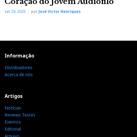
Coração do Jovem Audiófilo
set 29, 2025
por
José Victor Henriques
Informação
Distribuidores
Acerca de nós
Artigos
Notícias
Reviews Testes
Eventos
Editorial
Arquivo