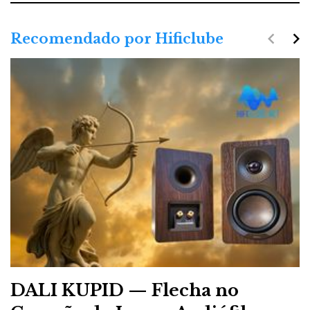
navigate_before
navigate_next
Recomendado por Hificlube
DALI KUPID — Flecha no