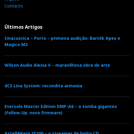
Contacto
Últimos Artigos
Imacustica – Porto – primeira audição: Bartók Apex e
Magico M2
Wilson Audio Alexia V – maravilhosa obra de arte
dCS Lina System: recondita armonia
Eversolo Master Edition DMP-A6 – o tomba gigantes
(Follow-Up: novo firmware)
Astell&Kern SE300 – o streamer de bolso (7)