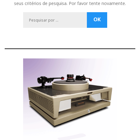
seus critérios de pesquisa. Por favor tente novamente.
P
OK
e
s
q
u
i
s
a
r
p
o
r
:
: