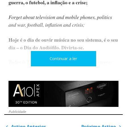
guerra, o futebol, a inflação e a crise;
Forget about television and mobile phones, politics
and war, football, inflation and crisis;
Hoje é o dia de ouvir música no seu sistema, é o seu
dia – o Dia do Audiófilo.
Divirta-se.
Continuar a ler
Today is THE day to listen to music on your stereo;
it's your day - Audiophile Day. Enjoy.
Saudações audiófilas do Hificlube.net
Publicidade
Audiophile greetings from Hificlube.net
Artigo Anterior
Próximo Artigo