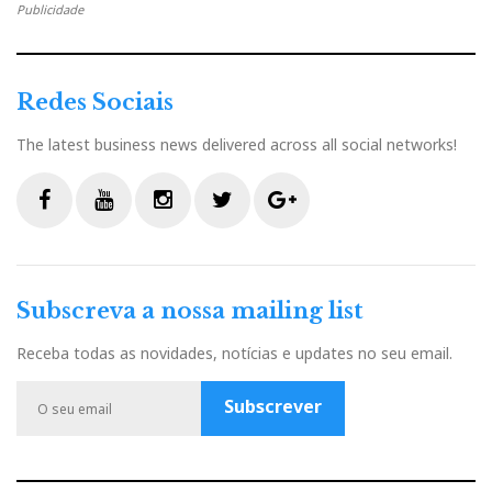
Publicidade
Redes Sociais
The latest business news delivered across all social networks!
F
Y
I
T
G
a
o
n
w
o
c
u
s
i
o
Subscreva a nossa mailing list
e
t
t
t
g
b
u
a
t
l
Receba todas as novidades, notícias e updates no seu email.
o
b
g
e
e
o
e
r
r
P
Subscrever
k
a
l
m
u
s