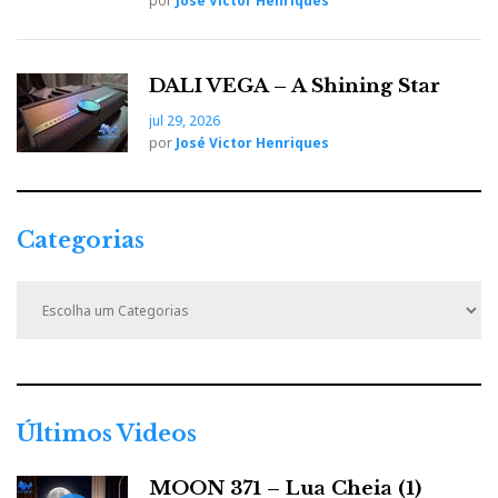
por
José Victor Henriques
DALI VEGA – A Shining Star
jul 29, 2026
por
José Victor Henriques
Categorias
C
a
t
e
g
o
r
Últimos Videos
i
a
MOON 371 – Lua Cheia (1)
s