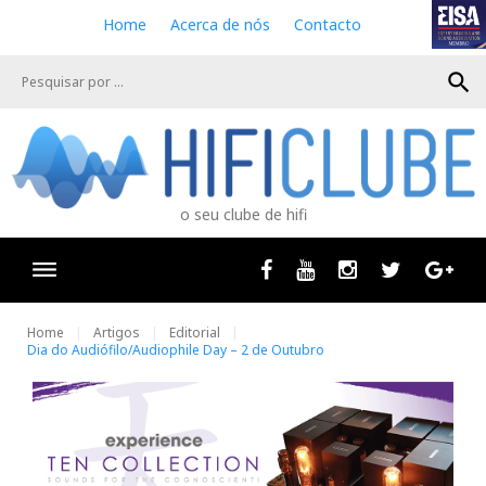
S
Home
Acerca de nós
Contacto
k
i
search
p
t
o
c
o
n
o seu clube de hifi
t
e
n
Facebook
Youtube
Instagram
Twitter
Goog
t
Home
Artigos
Editorial
Dia do Audiófilo/Audiophile Day – 2 de Outubro