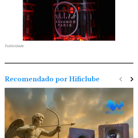
Publicidade
navigate_before
navigate_next
Recomendado por Hificlube