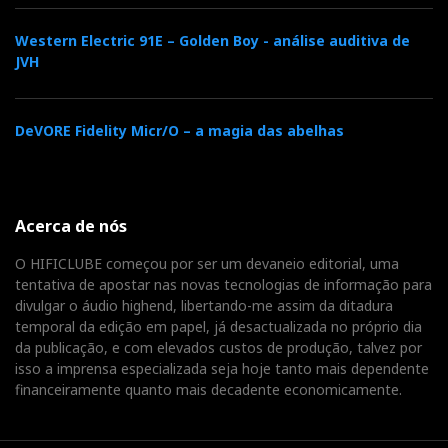
Abrir Portugáudio Partes 1 e 2 nos Artigos
Relacionados
Western Electric 91E – Golden Boy - análise auditiva de
JVH
DeVORE Fidelity Micr/O – a magia das abelhas
F
T
G
L
Like it? Share it.
a
w
o
i
Acerca de nós
P
O HIFICLUBE começou por ser um devaneio editorial, uma
c
i
o
n
i
tentativa de apostar nas novas tecnologias de informação para
divulgar o áudio highend, libertando-me assim da ditadura
e
t
g
k
temporal da edição em papel, já desactualizada no próprio dia
n
da publicação, e com elevados custos de produção, talvez por
isso a imprensa especializada seja hoje tanto mais dependente
b
t
l
e
t
financeiramente quanto mais decadente economicamente.
o
e
e
d
e