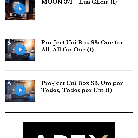
MOON 371 – Lua Cheia (1)
s
Pro-Ject Uni Box S3: One for
All, All for One (1)
Pro-Ject Uni Box S3: Um por
Todos, Todos por Um (1)