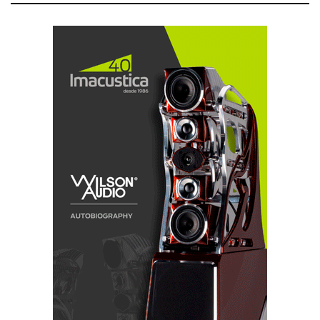
aventuram a amassar com suor o seu próprio pão. E
estou sempre disposto a dar o meu parecer, que pode
ter o valor de uma simples opinião pessoal, ou o parco
incentivo do limitado peso institucional do
HIFICLUBE.NET, a que alguns amavelmente
atribuem importância; e outros preferem ignorar,
sobretudo quando eu não gosto do que oiço e tenho a
coragem de o afirmar, o que não significa falta de
respeito e consideração pelo esforço de quem dedicou
uma vida a concretizar o sonho de um “som perfeito”.