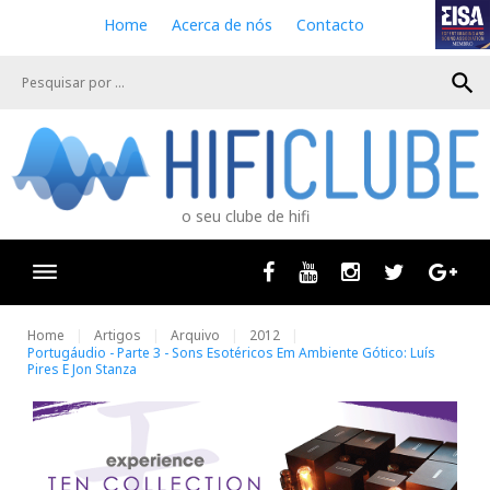
S
Home
Acerca de nós
Contacto
k
i
search
p
t
o
c
o
n
o seu clube de hifi
t
e
n
Facebook
Youtube
Instagram
Twitter
Goog
t
Home
Artigos
Arquivo
2012
Portugáudio - Parte 3 - Sons Esotéricos Em Ambiente Gótico: Luís
Pires E Jon Stanza