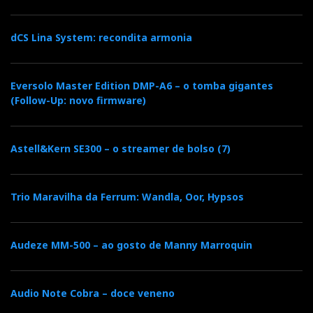
dCS Lina System: recondita armonia
Eversolo Master Edition DMP-A6 – o tomba gigantes
(Follow-Up: novo firmware)
Astell&Kern SE300 – o streamer de bolso (7)
Trio Maravilha da Ferrum: Wandla, Oor, Hypsos
PORTUGÁUDIO 2012 - LUIS PIRES&JON
STANZA
Audeze MM-500 – ao gosto de Manny Marroquin
Audio Note Cobra – doce veneno