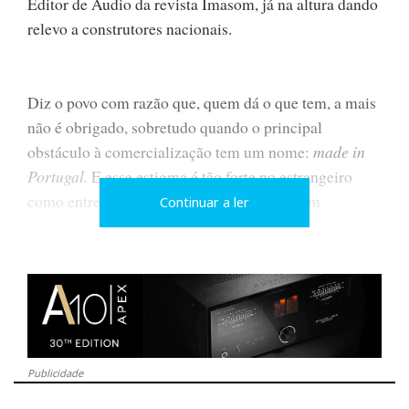
Editor de Audio da revista Imasom, já na altura dando
relevo a construtores nacionais.
Diz o povo com razão que, quem dá o que tem, a mais
não é obrigado, sobretudo quando o principal
obstáculo à comercialização tem um nome:
made in
Portugal.
E esse estigma é tão forte no estrangeiro
como entre nós. Grande parte do valor de um
Continuar a ler
equipamento áudio está na imagem de marca. E não
me refiro à “imagem estereofónica” mas ao poder do
logotipo, que chega a ter “som próprio”...
Publicidade