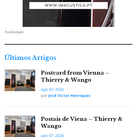
Publicidade
Últimos Artigos
Postcard from Vienna –
Thierry & Wango
ago 07, 2026
por
José Victor Henriques
Só nesta sala, estavam dois construtores cuja carreira
eu acompanhei de perto. Sobretudo, Luís Pires. Mas
também João Grácio
aka
Jon Stanza, que há muitos
Postais de Viena – Thierry &
anos teve a amabilidade de me consultar sobre um dos
Wango
seus prévios agora numa versão muito mais
ago 07, 2026