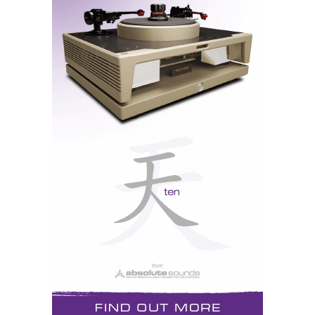
JVH ELS ONE, a minha primeira coluna híbrida:
tweeter piezzoeléctrico, painel electrostático
Schackman, unidade KEF G200 montada numa linha-
de-transmissão Bailey
Quando, por ironia do destino, me tornei crítico de