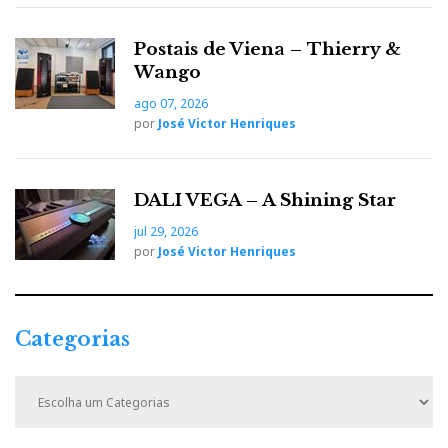
Postais de Viena – Thierry &
Wango
ago 07, 2026
por
José Victor Henriques
DALI VEGA – A Shining Star
jul 29, 2026
por
José Victor Henriques
Categorias
C
a
t
e