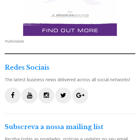
Publicidade
Redes Sociais
The latest business news delivered across all social networks!
F
Y
I
T
G
a
o
n
w
o
c
u
s
i
o
Subscreva a nossa mailing list
e
t
t
t
g
b
u
a
t
l
Receba todas as novidades, notícias e updates no seu email.