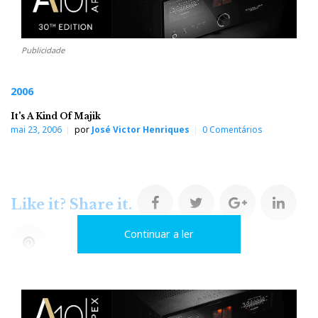
Publicidade
2006
It's A Kind Of Majik
mai 23, 2006
por
José Victor Henriques
0 Comentários
F
T
G
L
Like it? Share it.
Continuar a ler
a
w
o
i
P
c
i
o
n
i
e
t
g
k
n