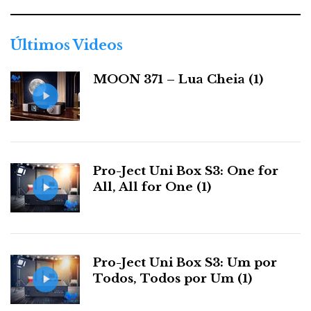
g
o
r
Últimos Videos
i
a
MOON 371 – Lua Cheia (1)
s
Pro-Ject Uni Box S3: One for
All, All for One (1)
Pro-Ject Uni Box S3: Um por
Todos, Todos por Um (1)