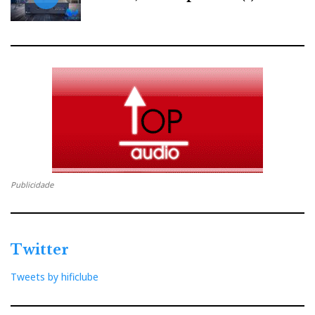
We have watched the High-End Show grow to such
proportions it is no longer ‘coverable’. One has to
make choices, and inevitably, some of the hundreds of
companies, thousands of different brands and many
other products will never be caught by our camera,
nor the sound they make be digitally recorded live for
you to enjoy. Sometimes, it’s not really music, just
noise, depending a lot on the mood of whoever is
flipping discs. And, boy! Do they talk a lot before they
play some music…
Publicidade
Twitter
Tweets by hificlube