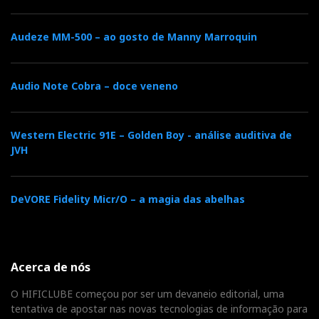
lembrarmos mais tarde, quando tentamos dar algum
sentido a toda esta informação antes de a publicar.
Audeze MM-500 – ao gosto de Manny Marroquin
Normally, we just peek into a room, take a few photos,
listen briefly, scribble a few notes, and tentatively tag
Audio Note Cobra – doce veneno
the systems as ‘forgettable’, ‘listenable’, ‘highly
listenable’ or ‘high-end stuff’ to keep track later when
Western Electric 91E – Golden Boy - análise auditiva de
we try to make some sense out of all that information
JVH
before publishing.
DeVORE Fidelity Micr/O – a magia das abelhas
Acerca de nós
O HIFICLUBE começou por ser um devaneio editorial, uma
tentativa de apostar nas novas tecnologias de informação para