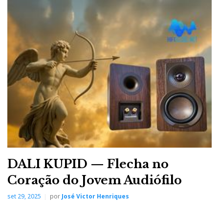
bustling. One cannot simply ‘loiter with intent’ in the
large halls, you have a hundred rooms to enter and be
amazed. Chatting with a distributor friend for more
than 5 minutes is a luxury, let alone staying for long
closed-door demos and presentations. The show is an
endless winding river, and you have to keep paddling
to survive it.
DALI KUPID — Flecha no
Coração do Jovem Audiófilo
set 29, 2025
por
José Victor Henriques