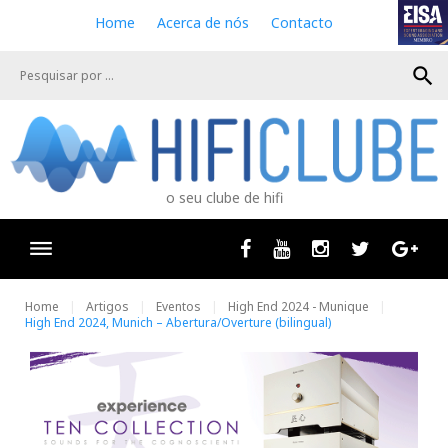
S
Home
Acerca de nós
Contacto
k
i
search
p
t
o
c
o
n
o seu clube de hifi
t
e
n
Facebook
Youtube
Instagram
Twitter
Goog
t
Home
Artigos
Eventos
High End 2024 - Munique
High End 2024, Munich – Abertura/Overture (bilingual)