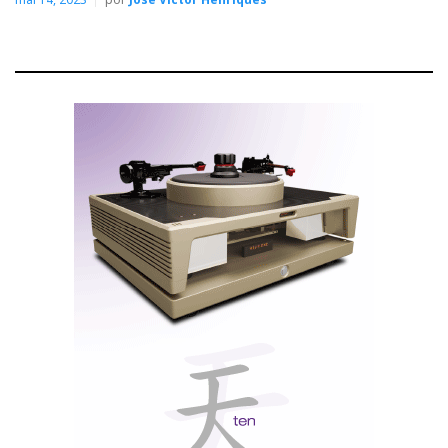
were Christmas trees.
For those seeking privacy, 50K
electrostatic headphones provide a quiet haven.
Modern art designs are often incorporated, sometimes
with a touch of the exotic, alongside old-style
memorabilia like Western Electric horns from the
1930s.