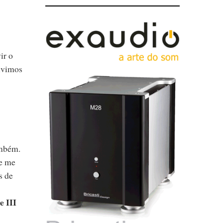
ir o
ouvimos
ambém.
ue me
s de
e III