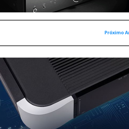
XC-6000 e amp. integrado MXI-2150, ouvi, durante breves inst
stic Energy AE1 Classic, que, como o nome indica, são um “rem
opção por uma colocação demasiado próxima de paredes reflec
Próximo A
por prejudicar a imagem estereofónica, e com ela a “substância
 o potencial está lá, pois quem sai aos seus não degenera, e eu
ta precisão para utilização intensiva em estúdios de gravação 
elhores com as colunas colocadas em posição mais elevada, mai
sentado no campo próximo. A ideia é ouvir o som directo ante
ráfico corresponde à lupa que se utiliza para ver se os “slides