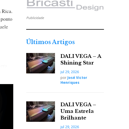
 Rica.
e ponto
Publicidade
uele
Últimos Artigos
DALI VEGA – A
Shining Star
 era
jul 29, 2026
por
José Victor
Henriques
DALI VEGA –
Uma Estrela
Brilhante
jul 29, 2026