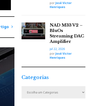
por
José Victor
Henriques
antes,
ake”
toras,
NAD M33 V2 –
rtigo
” do
BluOs
P
Streaming DAC
r
Amplifier
ó
jul 22, 2026
x
por
José Victor
i
Henriques
m
e de
o
s
A
Categorias
r
s de
t
C
i
a
t
g
”
e
o