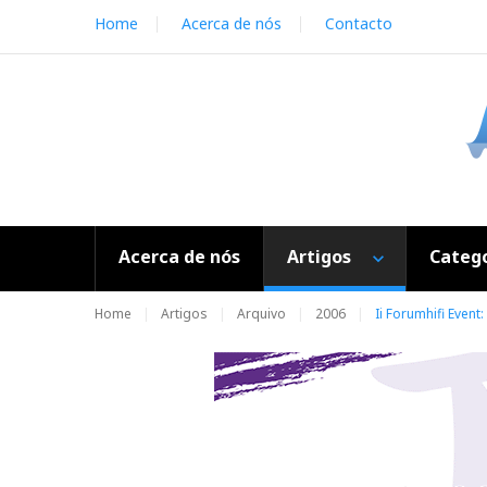
S
Home
Acerca de nós
Contacto
k
i
p
t
o
c
o
n
t
e
Acerca de nós
Artigos
Catego
n
t
Home
Artigos
Arquivo
2006
Ii Forumhifi Event