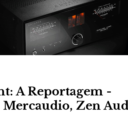
nt: A Reportagem -
x, Mercaudio, Zen Au