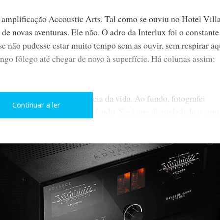
amplificação Accoustic Arts. Tal como se ouviu no Hotel Villa
de novas aventuras. Ele não. O adro da Interlux foi o constant
 se não pudesse estar muito tempo sem as ouvir, sem respirar aq
ngo fôlego até chegar de novo à superfície. Há colunas assim:
0 anos. Ou com a experiência da vida. Ao fundo, fotografei
Continuar a ler
to de me fotografar fotografando. Será que daquele lado o som
pectiva?…
 o fotógrafo, mas sim António Salgueiro. Fica a correcção e o
facto de eu não os conhecer pessoalmente
.