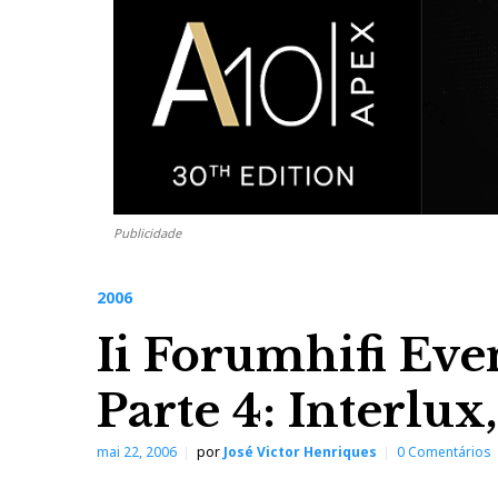
Publicidade
2006
Ii Forumhifi Eve
Parte 4: Interlu
mai 22, 2006
por
José Victor Henriques
0 Comentários