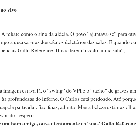
 ao vivo
A rebate como o sino da aldeia. O povo “ajuntava-se” para ouv
mpo a queixar-nos dos efeitos deletérios das salas. E quando 
pena as Gallo Reference III não terem tocado numa sala”,
, a imagem estava lá, o “swing” do VPI e o “tacho” de graves t
 às profundezas do inferno. O Carlos está perdoado. Até porq
apela particular. São feias, admito. Mas a beleza está nos olho
espírito - espero…
- e um bom amigo, ouve atentamente as 'suas' Gallo Referenc