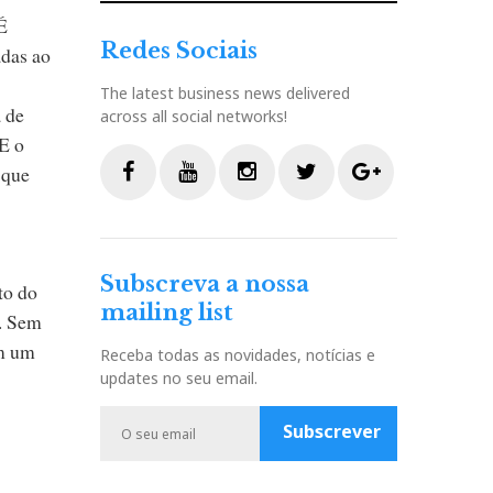
É
Redes Sociais
adas ao
The latest business news delivered
 de
across all social networks!
 E o
 que
F
Y
I
T
G
a
o
n
w
o
c
u
s
i
o
Subscreva a nossa
to do
e
t
t
t
g
mailing list
b
u
a
t
l
. Sem
o
b
g
e
e
em um
Receba todas as novidades, notícias e
o
e
r
r
P
updates no seu email.
k
a
l
m
u
Subscrever
s