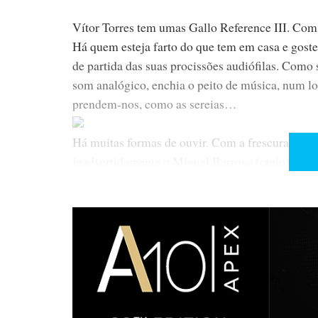
Vítor Torres tem umas Gallo Reference III. Com 
Há quem esteja farto do que tem em casa e goste 
de partida das suas procissões audiófilas. Como
som analógico, enchia o peito de música, num lo
prendem-nos, como as sereias…
Há muitas formas de ouvir. Com a frescura dos 2
inadvertidamente o Miguel Barroso (creio) no ac
diferente? Será que é tudo uma questão de pers
Nota: informou-me Miguel Barroso que não é ele
pedido de desculpas pelo erro que se deveu ao 
MERCAUDIO