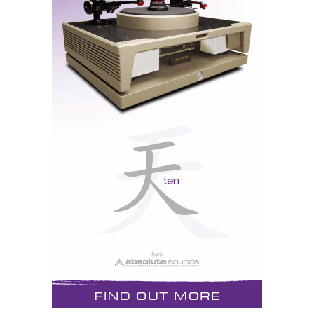
frequências baixas provoca cancelamentos de fase
entre as radiações frontal e traseira do altifalante que
se anulam mutuamente.
Ao contrário do que se pensa, as caixas de
ressonância, embora possam ser utilizadas para
reforçar determinadas frequências, com recurso à
frequência de ressonância em função do volume de ar
no interior, ou a técnicas de “carga” acústica, como as
linhas-de-transmissão (que eu prefiro) e os sistemas
reflex ou ABR, as caixas, dizia eu, são necessárias
sobretudo para “absorver” a radiação traseira e evitar
os tais cancelamentos.
A prova é que um painel-aberto (
“open-baffle”
), isto