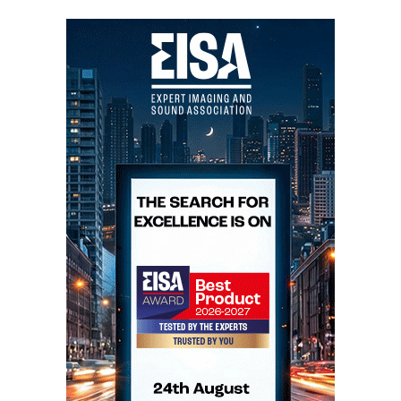
engenheiro responsável por este extraordinário
projecto, o milagre de obter uma resposta quase plana
dos 25H-30000Hz, sem cancelamentos nos graves,
com uma coluna cujo
“baffle”
tem apenas cerca de
meio metro de largura? Cá está, não conseguiu,
porque as leis da física acústica não se regem pela fé.
O que ele deu foi a volta ao problema…
Os cancelamentos de fase entre as radiações frontal e
traseira dos altifalantes de graves não são totais e
aumentam 6dB por oitava em função da descida de
frequência. Portanto, o segredo é utilizar dois
altifalantes de graves capazes de níveis superiores a
100dB e utilizar o filtro para linearizar a resposta
entre os altifalantes de graves, o médio e o tweeter, de
tal forma que por cada cancelamento de 6dB o filtro