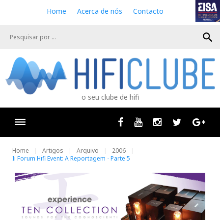
S
Home
Acerca de nós
Contacto
k
i
search
p
t
o
c
o
n
o seu clube de hifi
t
e
n
Facebook
Youtube
Instagram
Twitter
Goog
t
Home
Artigos
Arquivo
2006
Ii Forum Hifi Event: A Reportagem - Parte 5