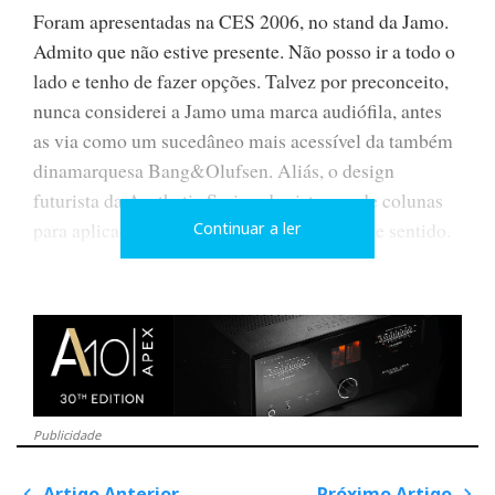
Foram apresentadas na CES 2006, no stand da Jamo.
Admito que não estive presente. Não posso ir a todo o
lado e tenho de fazer opções. Talvez por preconceito,
nunca considerei a Jamo uma marca audiófila, antes
as via como um sucedâneo mais acessível da também
dinamarquesa Bang&Olufsen. Aliás, o design
futurista da Aesthetic Series, de sistemas de colunas
para aplicações AV, aponta claramente nesse sentido.
Continuar a ler
Assim nada fazia esperar que as R909 pudessem ter
entrada imediata na categoria do que eu considero ser
“highend”
, isto sem prejuízo de aceitar como
pertinentes algumas críticas que me foram chegando
por email de, e cito o leitor José Águas apenas a título
de exemplo: “um som morto, sem vida, sem
realismo”. Nota: ler também na secção Correio a
Publicidade
opinião do leitor João Anselmo.
Artigo Anterior
Próximo Artigo