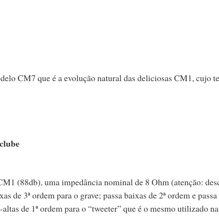
delo CM7 que é a evolução natural das deliciosas CM1, cujo te
clube
 CM1 (88db), uma impedância nominal de 8 Ohm (atenção: desc
as de 3ª ordem para o grave; passa baixas de 2ª ordem e passa 
-altas de 1ª ordem para o “tweeter” que é o mesmo utilizado na