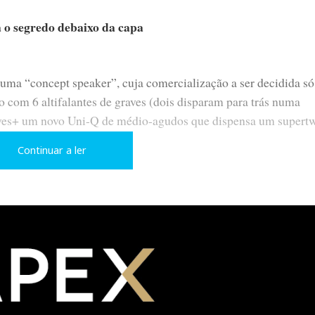
 o segredo debaixo da capa
uma “concept speaker”, cuja comercialização a ser decidida só
o com 6 altifalantes de graves (dois disparam para trás numa
raves+ um novo Uni-Q de médio-agudos que dispensa um supertw
te de secção elíptica.
Continuar a ler
 um par de Chord 14000
adas até hoje pela KEF, incluindo o ubíquo Uni-Q e a ACE, um
 as ressonâncias internas e “solta” depois a energia acumulada