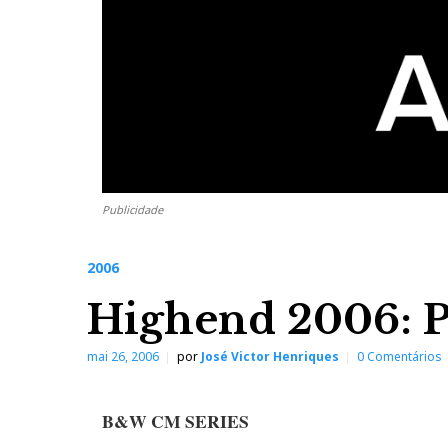
Publicidade
2006
Highend 2006: P
mai 26, 2006
por
José Victor Henriques
0 Comentários
B&W CM SERIES