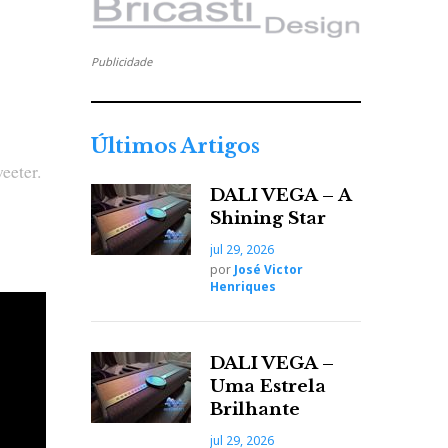
Publicidade
Últimos Artigos
eeter.
DALI VEGA – A
Shining Star
jul 29, 2026
por
José Victor
Henriques
DALI VEGA –
Uma Estrela
Brilhante
 quando
jul 29, 2026