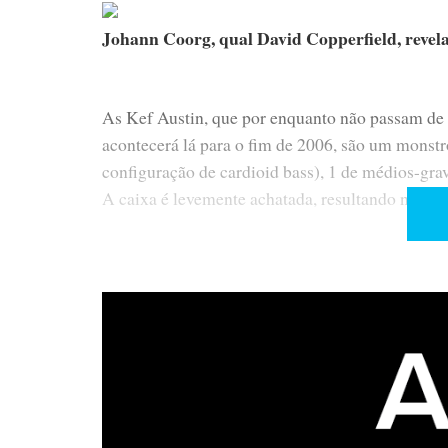
Johann Coorg, qual David Copperfield, revela
As Kef Austin, que por enquanto não passam de 
acontecerá lá para o fim de 2006, são um monstr
configuração de cardioid bass), 1 de médios-g
A caixa é levemente achatada, resultando num cor
Cada canal das KEF Austin era atacado por
As Austin utilizam todas as tecnologias patente
material à base de carvão vegetal que “absorve”
ela é necessária.