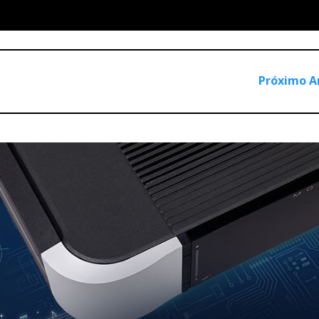
 bass” para controlar o excesso de graves
Próximo A
te do Force Forward da Martin Logan, com dois altifalantes de
ase “cancelam” o excesso de grave que provoca ondas estacionár
trás delas. O sistema pode ser ligado/desligado e, pelo menos n
ord, também, que as Austin soavam melhor com o grave “à solta
ue não faz prisioneiros. Esta é de longe a melhor coluna alguma 
atenção de Eduardo Rodrigues, o maior “kefólogo” nacional. Pr