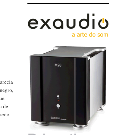
arecia
 negro,
que
a de
uedo.