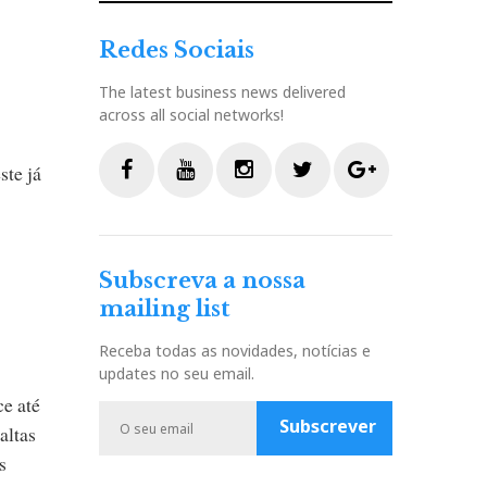
Redes Sociais
The latest business news delivered
across all social networks!
ste já
F
Y
I
T
G
a
o
n
w
o
c
u
s
i
o
Subscreva a nossa
e
t
t
t
g
mailing list
b
u
a
t
l
o
b
g
e
e
Receba todas as novidades, notícias e
o
e
r
r
P
updates no seu email.
k
a
l
e até
m
u
Subscrever
altas
s
s