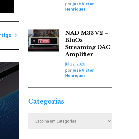
por
José Victor
Henriques
NAD M33 V2 –
rtigo
BluOs
P
Streaming DAC
r
Amplifier
ó
ias no
jul 22, 2026
x
por
José Victor
aquela
i
Henriques
”. E
m
vez
o
epara-
A
Categorias
r
t
C
i
a
t
g
e
o