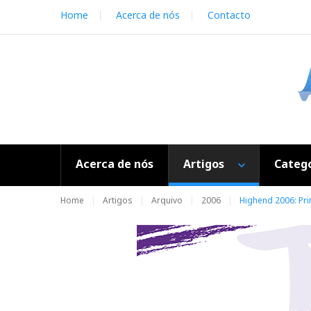
S
Home
Acerca de nós
Contacto
k
i
p
t
o
c
o
n
t
e
Acerca de nós
Artigos
Catego
n
t
Home
Artigos
Arquivo
2006
Highend 2006: Pr