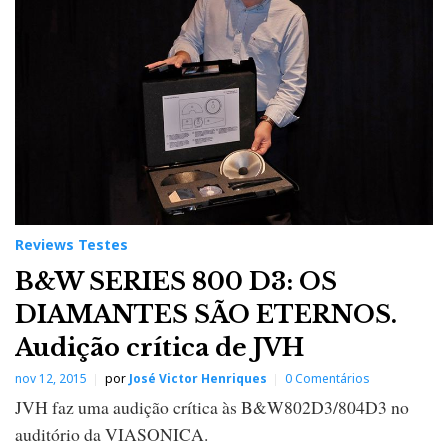
Reviews Testes
B&W SERIES 800 D3: OS
DIAMANTES SÃO ETERNOS.
Audição crítica de JVH
nov 12, 2015
por
José Victor Henriques
0 Comentários
JVH faz uma audição crítica às B&W802D3/804D3 no
auditório da VIASONICA.