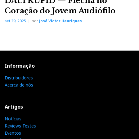
DALI KUPID — Flecha no
Coração do Jovem Audiófilo
set 29, 2025
por
José Victor Henriques
Informação
Distribuidores
Acerca de nós
Artigos
Notícias
Reviews Testes
Eventos