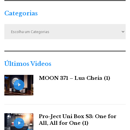
Categorias
C
a
t
e
g
o
r
Últimos Videos
i
a
MOON 371 – Lua Cheia (1)
s
Pro-Ject Uni Box S3: One for
All, All for One (1)