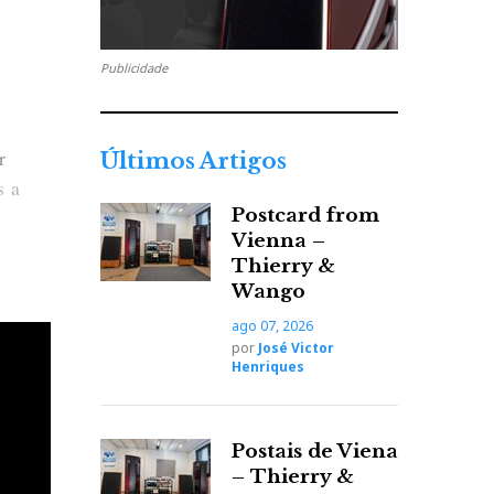
Publicidade
r
Últimos Artigos
s a
Postcard from
Vienna –
Thierry &
Wango
 pelo
ago 07, 2026
 isto
por
José Victor
o...
Henriques
eries
Postais de Viena
– Thierry &