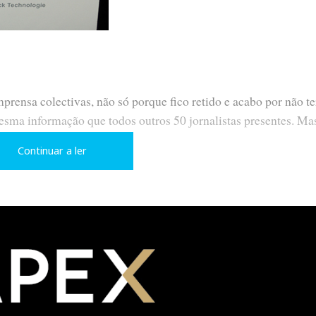
rensa colectivas, não só porque fico retido e acabo por não te
esma informação que todos outros 50 jornalistas presentes. Ma
em uma história engraçada.
Continuar a ler
o entra no restaurante do M.O.C. o João Cancela, acompanhado
vel naquele exacto momento, e eis que dá de caras comigo. Ora
StarTrek: marca-se o número e a pessoa aparece em carne e oss
NAD Master S
e para assistir à apresentação do amplificador
amplificador de Classe D do mundo.