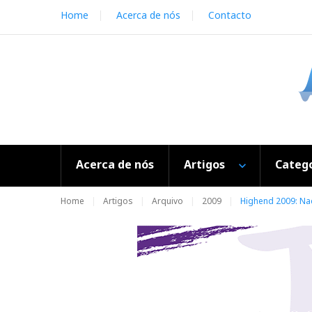
S
Home
Acerca de nós
Contacto
k
i
p
t
o
c
o
n
t
e
Acerca de nós
Artigos
Catego
n
t
Home
Artigos
Arquivo
2009
Highend 2009: Na