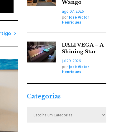
Wango
ago 07, 2026
por
José Victor
Henriques
rtigo
P
DALI VEGA – A
r
Shining Star
ó
jul 29, 2026
x
por
José Victor
i
Henriques
m
o
A
Categorias
r
t
C
i
a
t
g
e
o