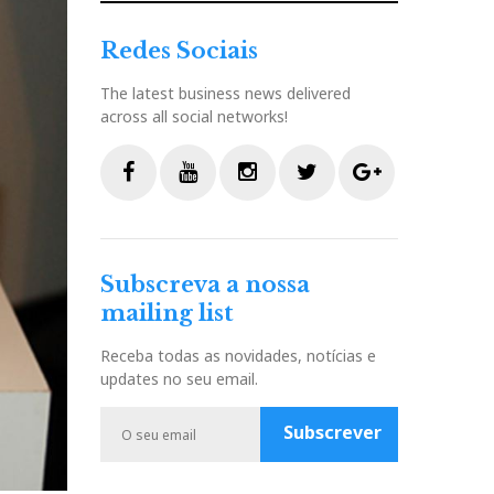
Redes Sociais
The latest business news delivered
across all social networks!
F
Y
I
T
G
a
o
n
w
o
c
u
s
i
o
Subscreva a nossa
e
t
t
t
g
mailing list
b
u
a
t
l
o
b
g
e
e
Receba todas as novidades, notícias e
o
e
r
r
P
updates no seu email.
k
a
l
m
u
Subscrever
s