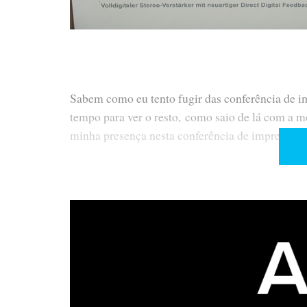
Sabem como eu tento fugir das conferência de imp
tempo para ver o resto, como saio de lá com a m
minha presença nesta conferência de imprensa t
Estava eu a almoçar com a minha esposa, quand
Domingos, que tinha ligado para mim por telemó
é o que se chama evolução tecnológica – nem no 
Por falar em evolução tecnológica, convidaram-m
M2
, que a NAD considera ser o mais evoluído 