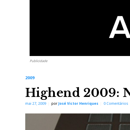
Publicidade
2009
Highend 2009: N
mai 27, 2009
por
José Victor Henriques
0 Comentários