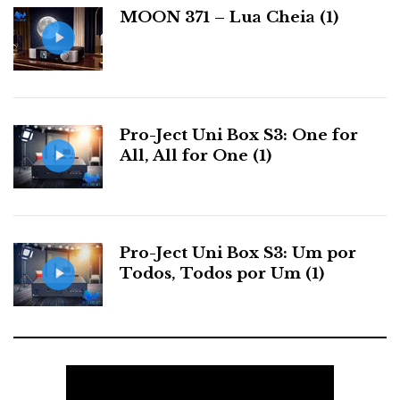
a
MOON 371 – Lua Cheia (1)
s
Pro-Ject Uni Box S3: One for
All, All for One (1)
Pro-Ject Uni Box S3: Um por
Todos, Todos por Um (1)