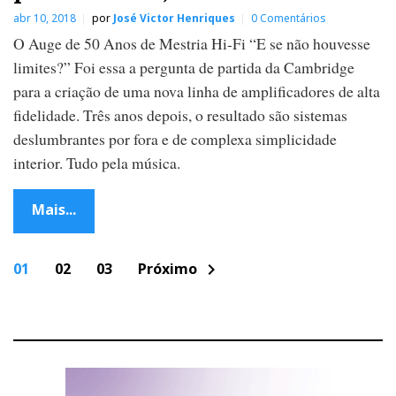
abr 10, 2018
por
José Victor Henriques
0 Comentários
O Auge de 50 Anos de Mestria Hi-Fi “E se não houvesse
limites?” Foi essa a pergunta de partida da Cambridge
para a criação de uma nova linha de amplificadores de alta
fidelidade. Três anos depois, o resultado são sistemas
deslumbrantes por fora e de complexa simplicidade
interior. Tudo pela música.
Mais...
P
01
02
03
Próximo
chevron_right
o
s
t
s
n
a
v
i
g
a
t
i