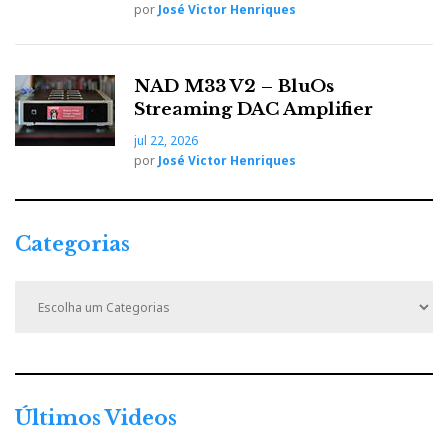
por
José Victor Henriques
NAD M33 V2 – BluOs
Streaming DAC Amplifier
jul 22, 2026
por
José Victor Henriques
Categorias
C
a
t
e
g
o
r
Últimos Videos
i