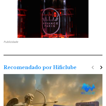
Publicidade
navigate_before
navigate_next
Recomendado por Hificlube