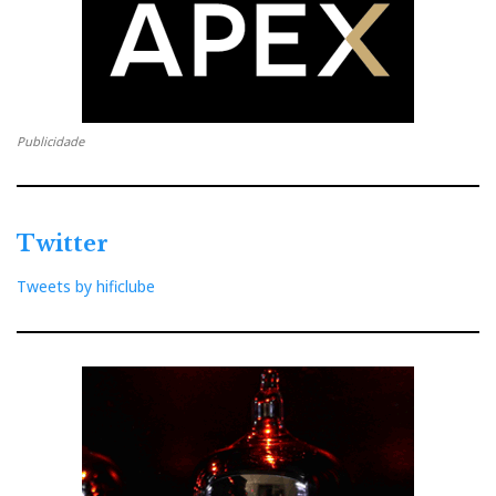
Publicidade
Twitter
Tweets by hificlube