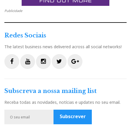
Publicidade
Redes Sociais
The latest business news delivered across all social networks!
F
Y
I
T
G
a
o
n
w
o
c
u
s
i
o
Subscreva a nossa mailing list
e
t
t
t
g
b
u
a
t
l
Receba todas as novidades, notícias e updates no seu email.
o
b
g
e
e
o
e
r
r
P
Subscrever
k
a
l
m
u