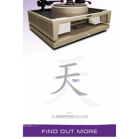
Magico Q3: impressionante presença física e acústica
Q3
As
são construídas como um tanque de guerra.
Metem respeito, sem precisar de dar um tiro. Por
comparação, as S1 são de uma graciosa feminilidade.
Esbeltas, elegantes e... de pêlo na venta. Não se deixe
Episódio 1: Magico S1,
enganar pela cor da pele...(ler
sumo de laranja natural
).
S1
As
são mais ligeiras na abordagem do processo
musical em curso e, por isso mesmo, soam
subjectivamente mais claras e transparentes. Também
– e não só - porque há menos densidade e
complexidade tonal, que resulta da maior
simplicidade de meios e da sua arquitectura