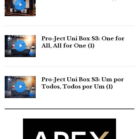
Pro-Ject Uni Box S3: One for
All, All for One (1)
Video HD
Pro-Ject Uni Box S3: Um por
Todos, Todos por Um (1)
Apresentamos aos leitores as versões do Video HD,
primeiro da You Tube, depois da Vimeo. Queremos
saber qual a versão que preferem: