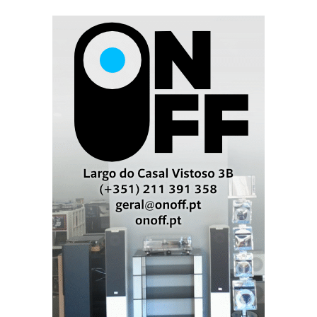
S1
Aliás, o acoplamento acústico das
com a própria
sala de visitas faz-se de um modo mais natural e
empático, até porque o grave não tem o mesmo poder
Q3
do das
, nem a capacidade de “desestabilizar” a
serenidade do ar que se respira lá dentro. Logo, é
também mais fácil apreciar o texto e abstrairmo-nos
do contexto.