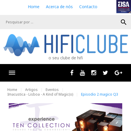
S
Home
Acerca de nós
Contacto
k
i
search
p
t
o
c
o
n
o seu clube de hifi
t
e
n
Facebook
Youtube
Instagram
Twitter
Goog
t
Home
Artigos
Eventos
Imacustica - Lisboa - A Kind of Magic(o)
Episodio 2 magico Q3