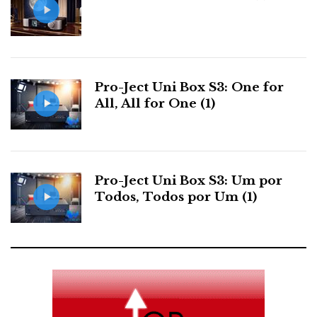
Pro-Ject Uni Box S3: One for
All, All for One (1)
Pro-Ject Uni Box S3: Um por
Todos, Todos por Um (1)
F
T
G
L
Like it? Share it.
a
w
o
i
P
c
i
o
n
i