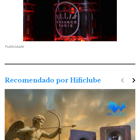
Publicidade
navigate_before
navigate_next
Recomendado por Hificlube