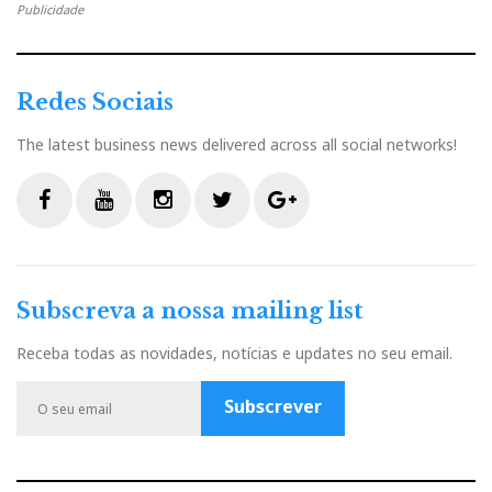
Publicidade
Louis Desjardins, acompanhando um audiófilo, na audição
Redes Sociais
do Kronos
The latest business news delivered across all social networks!
No Domingo, já quase ao fecho do
show
, o som estava no
ponto.
What’s up, Louis?!
F
Y
I
T
G
a
o
n
w
o
c
u
s
i
o
Subscreva a nossa mailing list
e
t
t
t
g
b
u
a
t
l
Receba todas as novidades, notícias e updates no seu email.
o
b
g
e
e
o
e
r
r
P
Subscrever
k
a
l
m
u
s