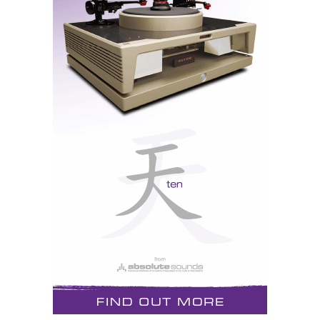
As Vivid Giya 2 têm um design original e desconcertante
No Sábado, as coisas tinham melhorado bastante. É
compreensível: as válvulas já estavam quentinhas e os
altifalantes centrados no campo electromagnético,
cumpriam agora o seu movimento linear de pistão, depois
de terem sofrido as deslocações próprias do transporte.