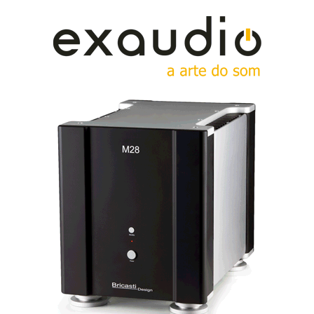
Tinha lá ido para entrevistar
Louis Desjardins
, da
Kronos
,
e abordei o assunto:
en passant
, que ele é canadiano de
Montréal.
Então Louis, afinaste o VTA? Não, não era isso. O António, o
Nuno e o Louis concluiram que grande parte da energia da
coluna estava a “escoar-se” para o soalho de madeira
devido ao incorrecto acoplamento mecânico.
O baixo, ao “definhar”, emagrecia o médio agudo e
expunha o extremo agudo, daí o brilho excessivo. Corrigido