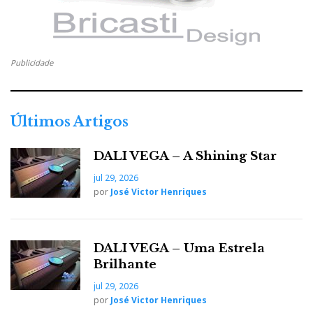
o “assentamento” das
Giya
, com redução do número e tipo
de apoios, restabeleceu-se o equilíbrio tonal.
Publicidade
Quem disse que o
tweaking
não passa de banha-da-cobra?
Can’t we be friends?...
Últimos Artigos
DALI VEGA – A Shining Star
jul 29, 2026
por
José Victor Henriques
DALI VEGA – Uma Estrela
Brilhante
jul 29, 2026
por
José Victor Henriques