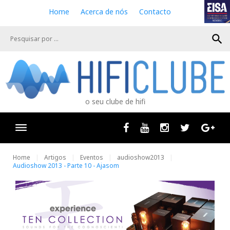
S
Home
Acerca de nós
Contacto
k
i
search
p
t
o
c
o
n
o seu clube de hifi
t
e
n
Facebook
Youtube
Instagram
Twitter
Goog
t
Home
Artigos
Eventos
audioshow2013
Audioshow 2013 - Parte 10 - Ajasom