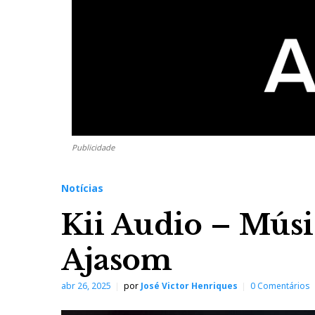
Publicidade
Notícias
Kii Audio – Músi
Ajasom
abr 26, 2025
por
José Victor Henriques
0 Comentários