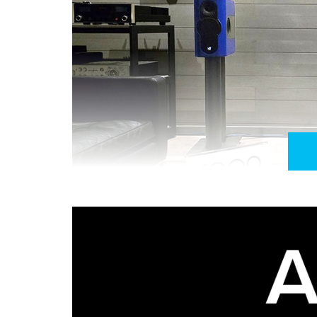
As Kii Three, no auditório partilhado da Ajasom-Dam