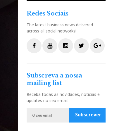
Redes Sociais
The latest business news delivered
across all social networks!
F
Y
I
T
G
a
o
n
w
o
c
u
s
i
o
Subscreva a nossa
e
t
t
t
g
mailing list
b
u
a
t
l
o
b
g
e
e
Receba todas as novidades, notícias e
o
e
r
r
P
updates no seu email.
k
a
l
m
u
Subscrever
s