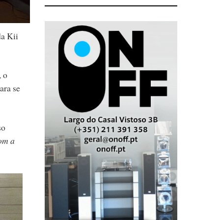
da Kii
, o
ara se
so
com a