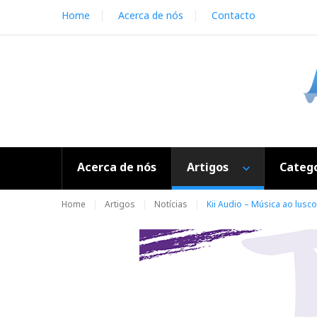
S
Home
Acerca de nós
Contacto
k
i
p
t
o
c
o
n
t
e
Acerca de nós
Artigos
Catego
n
t
Home
Artigos
Notícias
Kii Audio – Música ao lusc