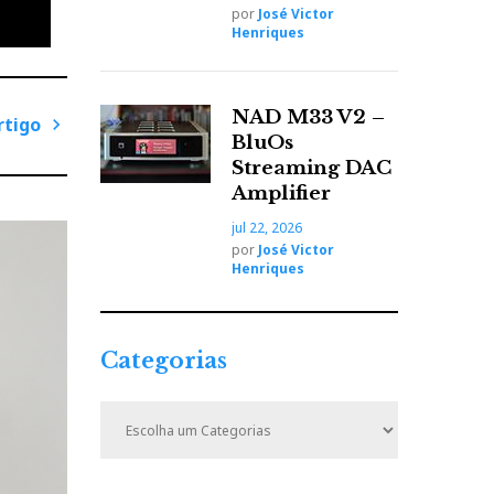
do que
por
José Victor
Henriques
NAD M33 V2 –
ias
rtigo
BluOs
P
Streaming DAC
r
Amplifier
tura
ó
jul 22, 2026
Kii
x
por
José Victor
ma
i
Henriques
m
o
A
Categorias
r
t
C
i
a
t
g
e
o