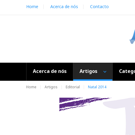
S
Home
Acerca de nós
Contacto
k
i
p
t
o
c
o
n
t
e
Acerca de nós
Artigos
Catego
n
t
Home
Artigos
Editorial
Natal 2014