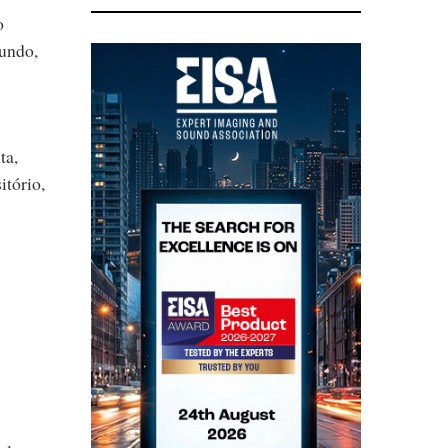
o
mundo,
ta,
itório,