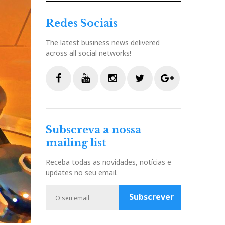
Redes Sociais
The latest business news delivered
across all social networks!
F
Y
I
T
G
a
o
n
w
o
c
u
s
i
o
Subscreva a nossa
e
t
t
t
g
mailing list
b
u
a
t
l
o
b
g
e
e
Receba todas as novidades, notícias e
o
e
r
r
P
updates no seu email.
k
a
l
m
u
Subscrever
s