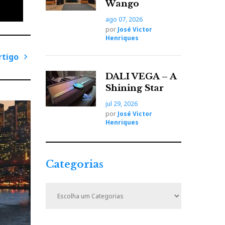
Wango
ago 07, 2026
por
José Victor
Henriques
rtigo
P
DALI VEGA – A
r
Shining Star
ó
jul 29, 2026
x
por
José Victor
i
Henriques
m
o
A
Categorias
r
t
C
i
a
t
g
e
o