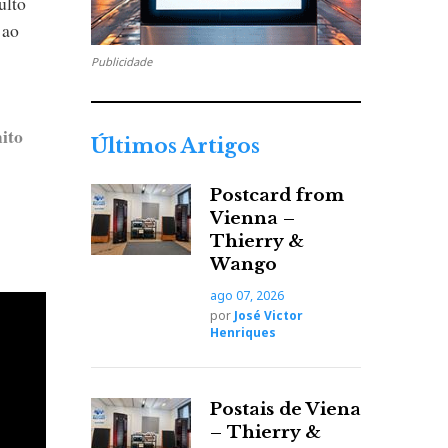
ulto
 ao
Publicidade
ito
Últimos Artigos
Postcard from
Vienna –
car
Thierry &
Wango
ência.
ago 07, 2026
por
José Victor
Henriques
vista
Postais de Viena
– Thierry &