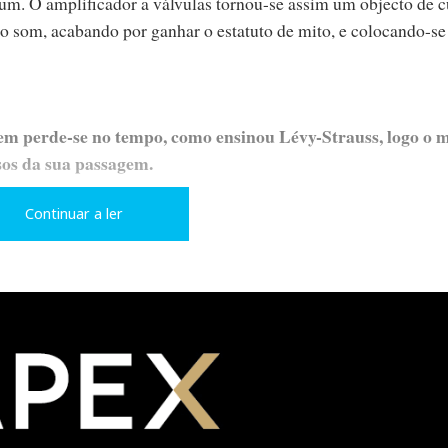
m. O amplificador a válvulas tornou-se assim um objecto de c
do som, acabando por ganhar o estatuto de mito, e colocando-se
em perde-se no tempo, como ensinou Lévy-Strauss, logo o m
rsos da sua passagem.
Continuar a ler
inua a ser idolatrado, por razões nem sempre passíveis de expli
ituais em sua honra pretendem esconjurar os males da obsolesc
 ao duo a válvulas
Audio Research GS Pre/150
na edição da re