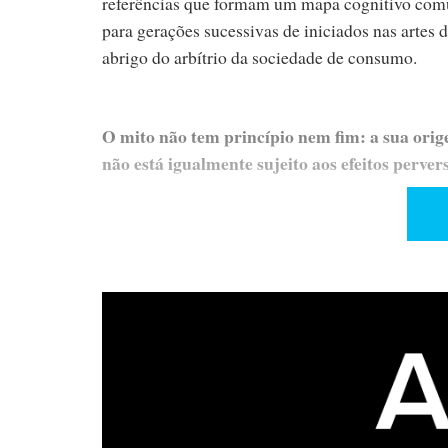
referências que formam um mapa cognitivo comu
para gerações sucessivas de iniciados nas artes 
abrigo do arbítrio da sociedade de consumo.
O mito não tem princípio nem fim: a sua orig
não está igualmente sujeito aos efeitos perve
Na era do digital, o amplificador a válvulas cont
racionalmente – como convém aos mitos – e os r
Nota: ver em Artigos Relacionados teste de JVH
inglesa Hifi News Jan 2015.