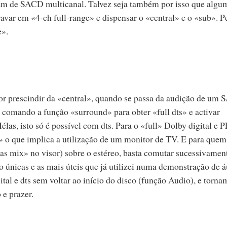
am de SACD multicanal. Talvez seja também por isso que algu
ravar em «4-ch full-range» e dispensar o «central» e o «sub». P
e».
or prescindir da «central», quando se passa da audição de um
comando a função «surround» para obter «full dts» e activar
las, isto só é possível com dts. Para o «full» Dolby digital e P
al» o que implica a utilização de um monitor de TV. E para quem
as mix» no visor) sobre o estéreo, basta comutar sucessivamen
ão únicas e as mais úteis que já utilizei numa demonstração de 
al e dts sem voltar ao início do disco (função Audio), e torna
e prazer.