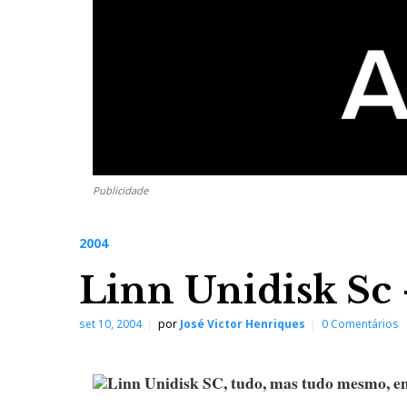
Publicidade
2004
Linn Unidisk Sc 
set 10, 2004
por
José Victor Henriques
0 Comentários
Linn Unidisk SC, tudo, mas tudo mesmo, e