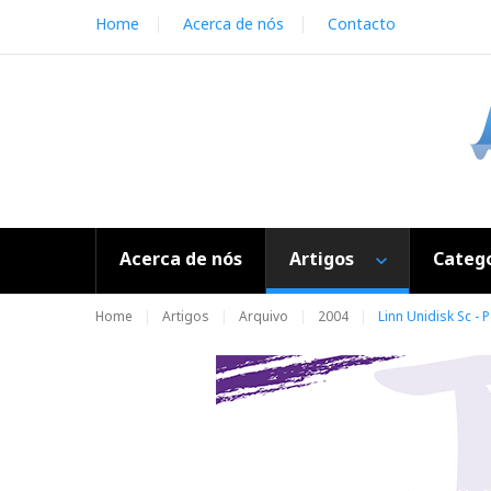
S
Home
Acerca de nós
Contacto
k
i
p
t
o
c
o
n
t
e
Acerca de nós
Artigos
Catego
n
t
Home
Artigos
Arquivo
2004
Linn Unidisk Sc - P