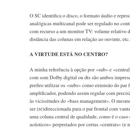
O SC identifica o disco, o formato áudio e repro
analógicas multicanal pode ser regulado no contr
com recurso a um monitor TV: volume relativo do
distância das colunas em relação ao ouvinte, etc.
A VIRTUDE ESTÁ NO CENTRO?
A minha referência à opção por «sub» e «centra
com som Dolby digital ou dts são ambos impres
prefiro utilizar os «subs» como extensão do par 
amplificador, podendo assim regular com precisã
às vicissitudes do «bass management». O mesmo 
ser (re)direccionada para o par frontal com van
uma coluna central de qualidade, como é o caso d
acústicos» perpretados por certas «centrais» (e n