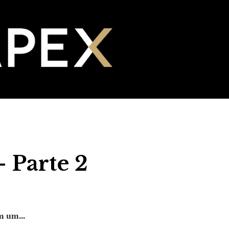
- Parte 2
m um...