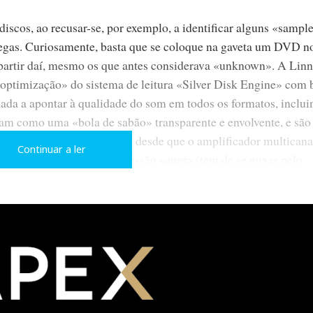
iscos, ao recusar-se, por exemplo, a identificar alguns «sampl
as. Curiosamente, basta que se coloque na gaveta um DVD n
 partir daí, mesmo os que antes considerava «unknown». A Linn
«optimização» do sistema de leitura «Silver Disk Engine» com 
nada a apontar à qualidade do som em todos os formatos, inclu
am como uma «bola de sabão» transparente e envolvente, e são
ores AV são dispensáveis, desde que o amplificador multicanal
Continuar a ler
antir elevados níveis de pressão sonora (tem de se puxar pelo
ia um preamplificador passivo de 5-canais para reproduzir SACD.
ez.
 prévio/processador e só precisa de um amplificador de 5-
inda se pode considerar caro?