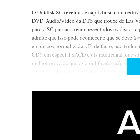
O Unidisk SC revelou-se caprichoso com certos d
DVD-Audio/Video da DTS que trouxe de Las Veg
para o SC passar a reconhecer todos os discos a
admite que isso pode acontecer e que se deve à 
em discos normalizados. E, de facto, não tenho 
CD!, em especial SACD e dts multicanal, que so
melhor prova de que os amplificadores/processad
colunas tenham sensibilidade suficiente para gar
volume). Já aqui defendi, aliás, que o ideal ser
pensou o mesmo. E se bem o pensou, melhor o f
Ora se o Unidisk SC substitui com vantagem o
2-stereo na configuração simples), será que a