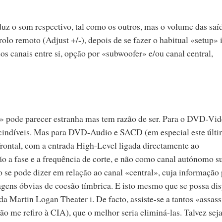
duz o som respectivo, tal como os outros, mas o volume das saí
olo remoto (Adjust +/-), depois de se fazer o habitual «setup» i
s canais entre si, opção por «subwoofer» e/ou canal central,
l» pode parecer estranha mas tem razão de ser. Para o DVD-Vi
cindíveis. Mas para DVD-Audio e SACD (em especial este últi
frontal, com a entrada High-Level ligada directamente ao
o a fase e a frequência de corte, e não como canal autónomo su
se pode dizer em relação ao canal «central», cuja informação
tagens óbvias de coesão tímbrica. E isto mesmo que se possa di
a Martin Logan Theater i. De facto, assiste-se a tantos «assass
ão me refiro à CIA), que o melhor seria eliminá-las. Talvez sej