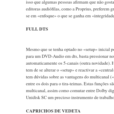
isso que algumas pessoas afirmam que não gost
editoras audiófilas, como a Proprius, preferem g
se em «enfoque» o que se ganha em «integridad
FULL DTS
Mesmo que se tenha optado no «setup» inicial p
para um DVD-Audio em dts, basta pressionar no 
automaticamente os 5-canais (outra novidade). Hé
tem de se alterar o «setup» e reactivar a «centr
tem dúvidas sobre as vantagens do multicanal («
entre os dois para o tira-teimas. Estas funções s
multicanal, assim como comutar entre Dolby digit
Unidisk SC um precioso instrumento de trabalho 
CAPRICHOS DE VEDETA