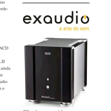
mas
erde-
 SACD
LII
 ainda
te
áudio
m o