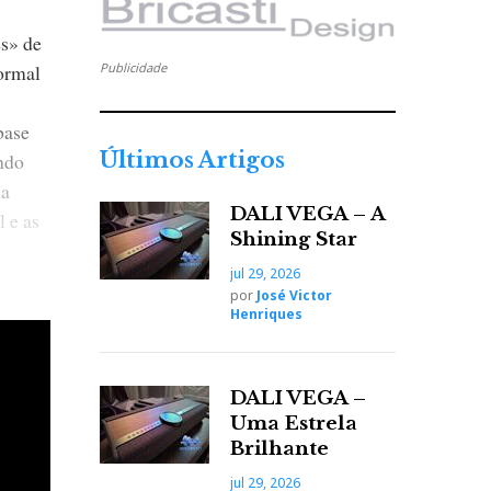
es» de
Publicidade
ormal
base
Últimos Artigos
indo
 a
DALI VEGA – A
 e as
Shining Star
jul 29, 2026
 Ivor
por
José Victor
Henriques
DALI VEGA –
ch (ou
Uma Estrela
Brilhante
jul 29, 2026