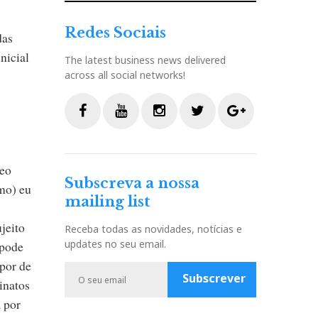
Redes Sociais
das
nicial
The latest business news delivered
across all social networks!
F
Y
I
T
G
a
o
n
w
o
deo
c
u
s
i
o
Subscreva a nossa
e
t
t
t
g
mo) eu
mailing list
b
u
a
t
l
o
b
g
e
e
jeito
Receba todas as novidades, notícias e
o
e
r
r
P
updates no seu email.
 pode
k
a
l
spor de
m
u
Subscrever
inatos
s
a por