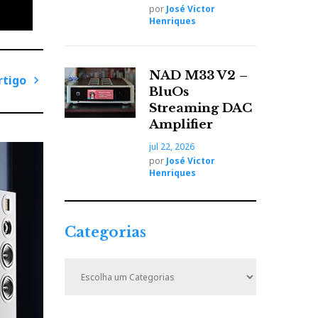
por
José Victor
Henriques
NAD M33 V2 –
rtigo
BluOs
P
a
Streaming DAC
r
Amplifier
anal.
ó
 qual
jul 22, 2026
x
por
José Victor
canal,
i
Henriques
eu
m
o
A
Categorias
r
t
C
i
a
t
g
e
o