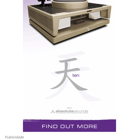
entusiasmante. Gostei mesmo muito.
Fiquei a pensar no bom que seria redescobrir os meus
CD, agora com uma sensação de proximidade com os
intérpretes.
Claro que uma escolha dessas implica gastar bem
mais do que eu pensava (entre €4.500 e €6.000). E
abdicar das funções A/V...
Posso pedir-lhe a sua opinião sobre este meu dilema?
Publicidade