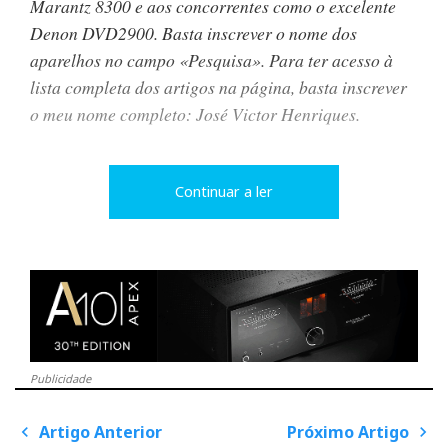
Marantz 8300 e aos concorrentes como o excelente
Denon DVD2900. Basta inscrever o nome dos
aparelhos no campo «Pesquisa». Para ter acesso à
lista completa dos artigos na página, basta inscrever
o meu nome completo: José Victor Henriques.
Continuar a ler
Sons constipados
Continuo a minha busca...neste sábado ouvi um
sistema A/V composto por um receiver Onkyo (601) e
colunas BW série 600.
Publicidade
Artigo Anterior
Próximo Artigo
P
o