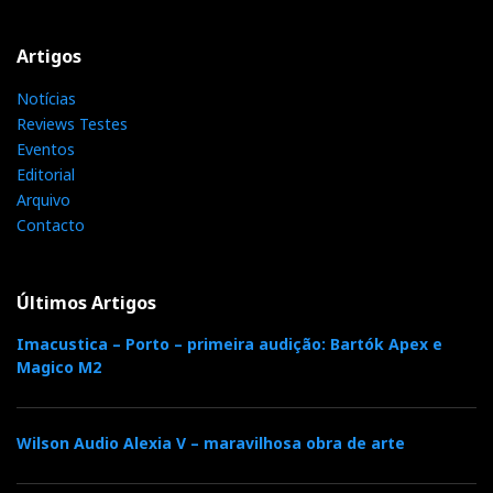
o
r
+
I
r
Artigos
k
n
e
Notícias
Reviews Testes
s
Eventos
Editorial
t
Arquivo
Contacto
Últimos Artigos
Imacustica – Porto – primeira audição: Bartók Apex e
Magico M2
Wilson Audio Alexia V – maravilhosa obra de arte