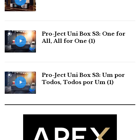
No final, este Rega mostrou-se o mais equilibrado.
Acho que nos vamos dar muito bem. Só falta eliminar
as excessivas reflexões da sala para tirar todo o partido
do sistema.
Pro-Ject Uni Box S3: One for
All, All for One (1)
E o melhor, caro José, é que acho que não vou
comprar mais CD durante uns tempos - é que agora,
Pro-Ject Uni Box S3: Um por
cada audição é um re-descoberta!
Todos, Todos por Um (1)
Miguel Costa