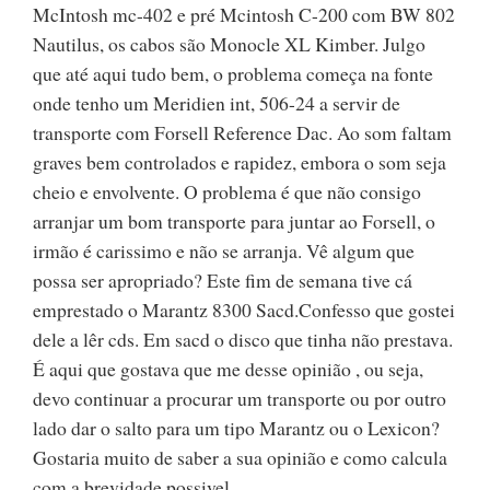
McIntosh mc-402 e pré Mcintosh C-200 com BW 802
Nautilus, os cabos são Monocle XL Kimber. Julgo
que até aqui tudo bem, o problema começa na fonte
onde tenho um Meridien int, 506-24 a servir de
transporte com Forsell Reference Dac. Ao som faltam
graves bem controlados e rapidez, embora o som seja
cheio e envolvente. O problema é que não consigo
arranjar um bom transporte para juntar ao Forsell, o
irmão é carissimo e não se arranja. Vê algum que
possa ser apropriado? Este fim de semana tive cá
emprestado o Marantz 8300 Sacd.Confesso que gostei
dele a lêr cds. Em sacd o disco que tinha não prestava.
É aqui que gostava que me desse opinião , ou seja,
devo continuar a procurar um transporte ou por outro
lado dar o salto para um tipo Marantz ou o Lexicon?
Gostaria muito de saber a sua opinião e como calcula
com a brevidade possivel.