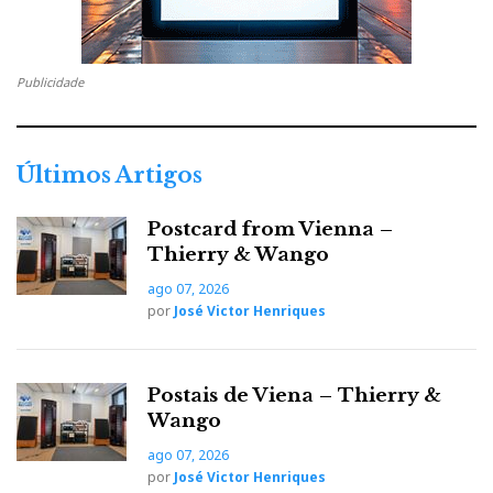
Já escolhi o meu sistema (depois de largas horas de
audição):
Publicidade
Sistema Rega de componentes separados (leitor
Últimos Artigos
Júpiter, Pre Cursa3 e Power Maia) e umas colunas
Naos.
Postcard from Vienna –
Soa muito bem baixinho...e controlam-se muito bem
Thierry & Wango
quando se puxa por elas. Soam bem com música
ago 07, 2026
acústica e com música electrónica e complexa.
por
José Victor Henriques
Postais de Viena – Thierry &
Wango
Também ouvi outros dois sistemas com os quais podia
ago 07, 2026
viver:
por
José Victor Henriques