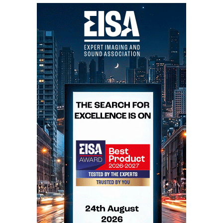
Hificlube responde:
Follow your heart, my friend, follow your heart. Um
bom sistema AV também deve saber tocar música
baixinho. Soar bem «baixinho», eis o segredo dos
grandes sistemas de som que podem tocar... eh... alto.
Aos gritos ninguém se entende. E muitos deles gritam
porque «baixinho» ninguém os entende. Entendeu?..
Aproveito para lhe dar boas notícias das minhas
divagações...