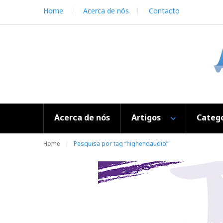
S
Home
Acerca de nós
Contacto
k
i
p
t
o
c
o
n
t
e
Acerca de nós
Artigos
Catego
n
t
Home
Pesquisa por tag “highendaudio”