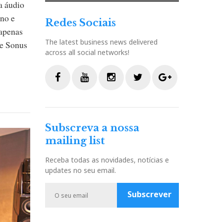
a áudio
ino e
Redes Sociais
 apenas
The latest business news delivered
 e Sonus
across all social networks!
F
Y
I
T
G
a
o
n
w
o
c
u
s
i
o
Subscreva a nossa
e
t
t
t
g
mailing list
b
u
a
t
l
o
b
g
e
e
Receba todas as novidades, notícias e
o
e
r
r
P
updates no seu email.
k
a
l
m
u
Subscrever
s