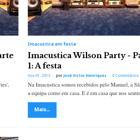
Imacustica em festa
arte
Imacustica Wilson Party - P
1: A festa
nov 01, 2013
por
José Victor Henriques
0 Comentários
ies',
Na Imacustica somos recebidos pelo Manuel, a Sã
a equipa como em casa. E é em casa que nos senti
Mais...