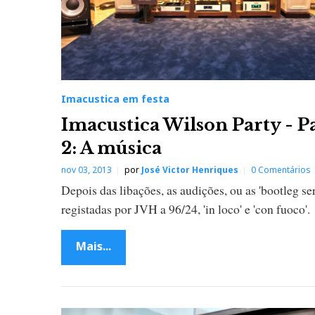
Imacustica em festa
Imacustica Wilson Party - P
2: A música
nov 03, 2013
por
José Victor Henriques
0 Comentários
Depois das libações, as audições, ou as 'bootleg ser
registadas por JVH a 96/24, 'in loco' e 'con fuoco'.
Mais...