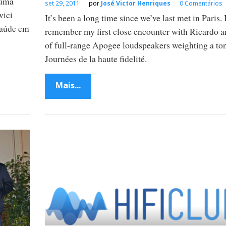
numa
set 29, 2011
por
José Victor Henriques
0 Comentários
vici
It’s been a long time since we’ve last met in Paris. I
saúde em
remember my first close encounter with Ricardo a
of full-range Apogee loudspeakers weighting a ton
Journées de la haute fidelité.
Mais...