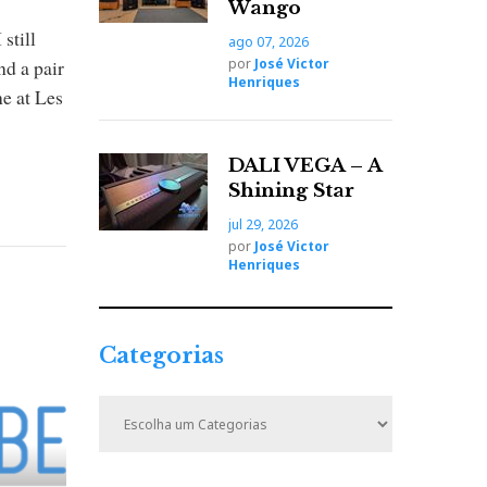
Wango
 still
ago 07, 2026
por
José Victor
nd a pair
Henriques
e at Les
DALI VEGA – A
Shining Star
jul 29, 2026
por
José Victor
Henriques
Categorias
C
a
t
e