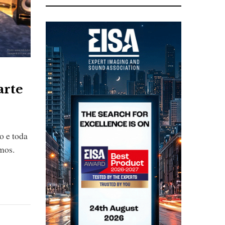
arte
o e toda
mos.