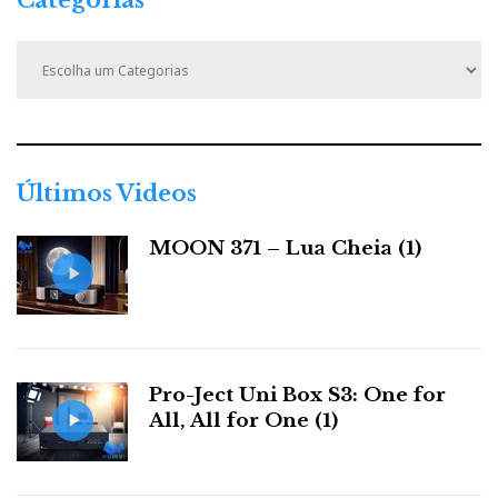
C
a
t
e
g
o
r
Últimos Videos
i
a
MOON 371 – Lua Cheia (1)
s
Pro-Ject Uni Box S3: One for
All, All for One (1)