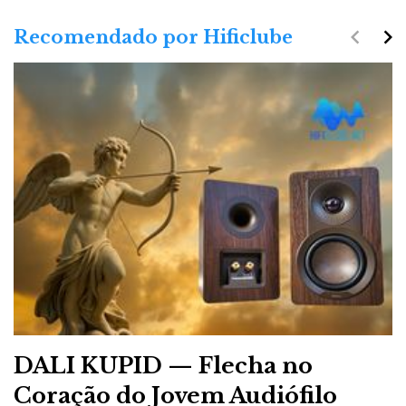
navigate_before
navigate_next
Recomendado por Hificlube
DALI KUPID — Flecha no
Coração do Jovem Audiófilo