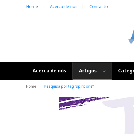
S
Home
Acerca de nós
Contacto
k
i
p
t
o
c
o
n
t
e
Acerca de nós
Artigos
Catego
n
t
Home
Pesquisa por tag “spirit one”