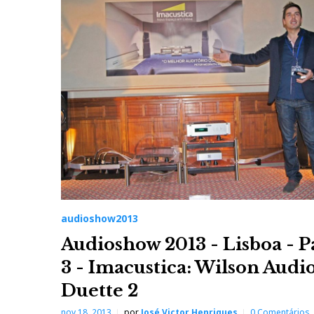
audioshow2013
Audioshow 2013 - Lisboa - P
3 - Imacustica: Wilson Audi
Duette 2
nov 18, 2013
por
José Victor Henriques
0 Comentários