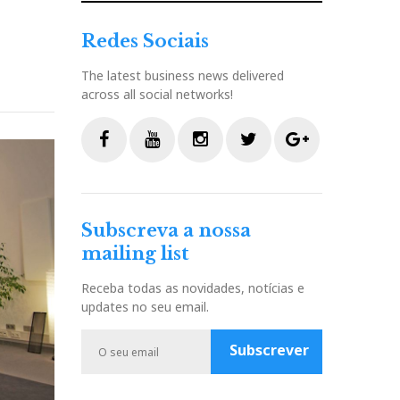
Redes Sociais
The latest business news delivered
across all social networks!
F
Y
I
T
G
a
o
n
w
o
c
u
s
i
o
Subscreva a nossa
e
t
t
t
g
mailing list
b
u
a
t
l
o
b
g
e
e
Receba todas as novidades, notícias e
o
e
r
r
P
updates no seu email.
k
a
l
m
u
Subscrever
s