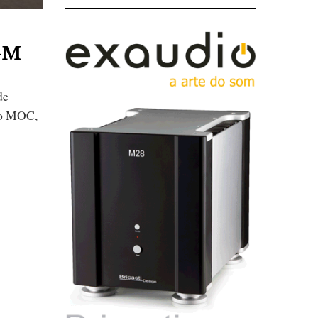
E-M
de
no MOC,