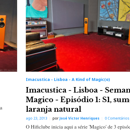
Imacustica - Lisboa - A Kind of Magic(o)
Imacustica - Lisboa - Sema
Magico - Episódio 1: S1, su
ra
laranja natural
ago 23, 2013
por
José Victor Henriques
0 Comentários
O Hificlube inicia aqui a série 'Magico' de 3 epis