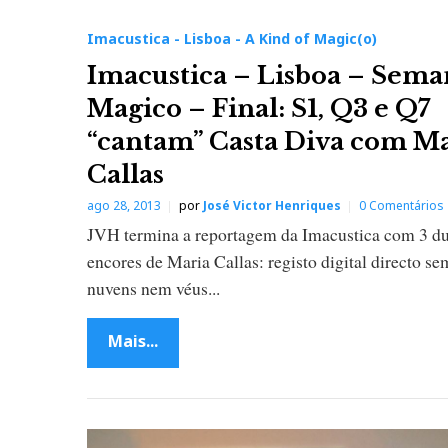
Imacustica - Lisboa - A Kind of Magic(o)
Imacustica – Lisboa – Sema
Magico – Final: S1, Q3 e Q7
“cantam” Casta Diva com M
Callas
ago 28, 2013
por
José Victor Henriques
0 Comentários
JVH termina a reportagem da Imacustica com 3 d
encores de Maria Callas: registo digital directo se
nuvens nem véus...
Mais...