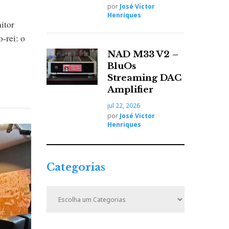
por
José Victor
Henriques
itor
-rei: o
NAD M33 V2 –
BluOs
Streaming DAC
Amplifier
jul 22, 2026
por
José Victor
Henriques
Categorias
C
a
t
e