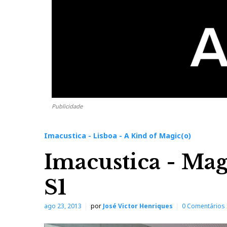
Publicidade
Imacustica - Lisboa - A Kind of Magic(o)
Imacustica - Mag
S1
ago 23, 2013
por
José Victor Henriques
0 Comentários