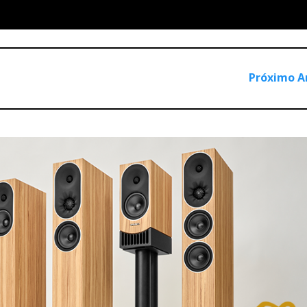
Q1
S1
s gosto), actuaram as
e as
, sendo estas últimas que esta
ia.
S5
, e são uma versão em escala reduzida (duas vias) das
, que 
Próximo A
lificação Soulution; e no Audioshow, de Lisboa, com amplifica
s me agradou (ler em Artigos Relacionados).
té, digamos, 'acessível', e o mesmo se pode dizer da amplifica
ue arrisco já classificar de 'clássico', pois é o melhor integrado
EAT e-fl
AR
LP1
discos branco
at, com um andar phono
. Cabl