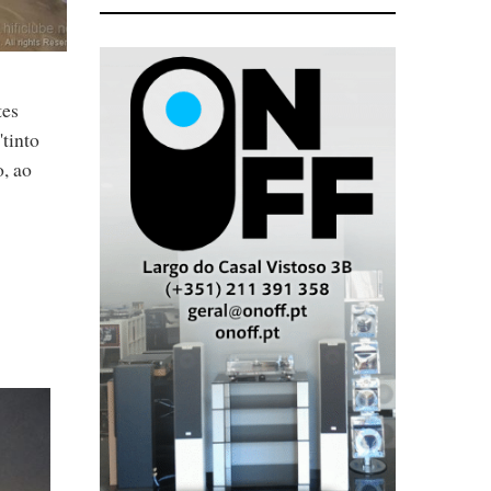
tes
tinto
, ao