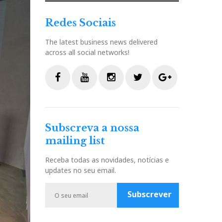
Redes Sociais
The latest business news delivered
across all social networks!
F
Y
I
T
G
a
o
n
w
o
c
u
s
i
o
Subscreva a nossa
e
t
t
t
g
mailing list
b
u
a
t
l
o
b
g
e
e
Receba todas as novidades, notícias e
o
e
r
r
P
updates no seu email.
k
a
l
m
u
Subscrever
s