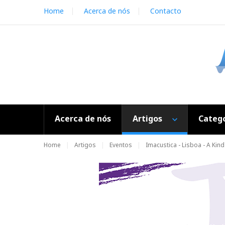
S
Home
Acerca de nós
Contacto
k
i
p
t
o
c
o
n
t
e
Acerca de nós
Artigos
Catego
n
t
Home
Artigos
Eventos
Imacustica - Lisboa - A Kind