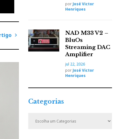
vam em
por
José Victor
Henriques
NAD M33 V2 –
tanto
rtigo
BluOs
ção
P
Streaming DAC
r
Amplifier
ó
jul 22, 2026
x
por
José Victor
ção, a
i
Henriques
m
 da
o
A
Categorias
r
t
C
agem a
i
a
t
g
e
o