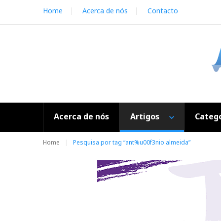
S
Home
Acerca de nós
Contacto
k
i
p
t
o
c
o
n
t
e
Acerca de nós
Artigos
Catego
n
t
Home
Pesquisa por tag “ant%u00f3nio almeida”