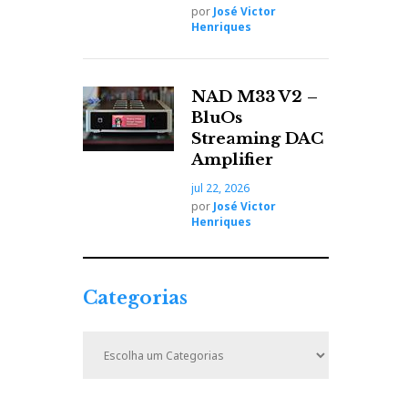
por
José Victor
Henriques
NAD M33 V2 –
BluOs
Streaming DAC
Amplifier
jul 22, 2026
por
José Victor
Henriques
Categorias
C
a
t
e