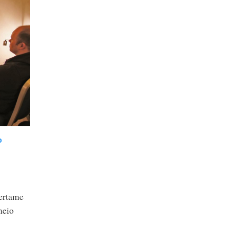
o
certame
meio