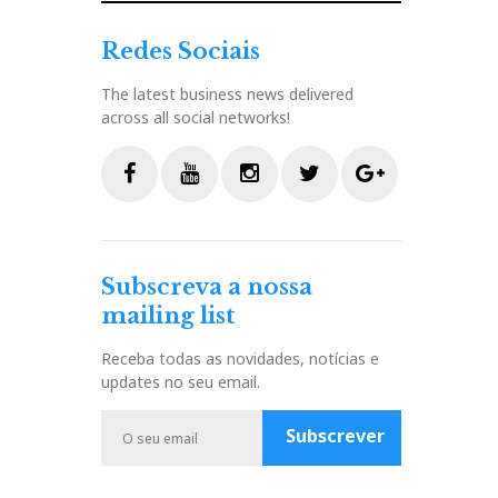
Redes Sociais
The latest business news delivered
across all social networks!
F
Y
I
T
G
a
o
n
w
o
c
u
s
i
o
Subscreva a nossa
e
t
t
t
g
mailing list
b
u
a
t
l
o
b
g
e
e
Receba todas as novidades, notícias e
o
e
r
r
P
updates no seu email.
k
a
l
m
u
Subscrever
s