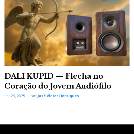
i
e
t
g
k
n
b
t
l
e
t
o
e
e
d
e
o
r
+
I
r
DALI KUPID — Flecha no
k
n
e
Coração do Jovem Audiófilo
s
set 29, 2025
por
José Victor Henriques
t