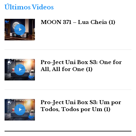
quando as poucas autoestradas de alta resolução
r
Últimos Videos
têm portagens caras e limites de velocidade?
i
a
MOON 371 – Lua Cheia (1)
s
Hoje qualquer carro dá 120. E o conforto, o silêncio, a
suavidade da marcha, a segurança, o arranque, a
travagem e – sejamos sinceros – o prazer de possuir e
exibir não contam? O motor de um Ferrari é música
Pro-Ject Uni Box S3: One for
para os seus ouvidos? Posso garantir-lhe que soa
All, All for One (1)
muito melhor em DSD...
Pro-Ject Uni Box S3: Um por
Todos, Todos por Um (1)