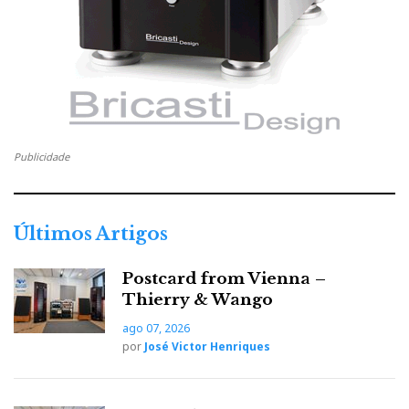
Concerto para 2 Violinos, de Bach, em ré menor BWV 1043,
pelo Brecon Baroque Ensemble e a violinista Rachel Podger
Publicidade
(Channel Classics): 96 kHz
Últimos Artigos
Postcard from Vienna –
Thierry & Wango
ago 07, 2026
por
José Victor Henriques