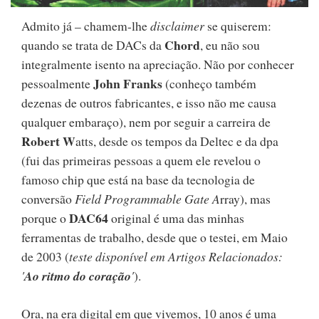
Admito já – chamem-lhe
disclaimer
se quiserem:
Chord
quando se trata de DACs da
, eu não sou
integralmente isento na apreciação. Não por conhecer
John Franks
pessoalmente
(conheço também
dezenas de outros fabricantes, e isso não me causa
qualquer embaraço), nem por seguir a carreira de
Robert W
atts, desde os tempos da Deltec e da dpa
(fui das primeiras pessoas a quem ele revelou o
famoso chip que está na base da tecnologia de
conversão
Field Programmable Gate A
rray), mas
DAC64
porque o
original é uma das minhas
ferramentas de trabalho, desde que o testei, em Maio
de 2003 (
teste disponível em Artigos Relacionados:
'
Ao ritmo do coração
'
).
Ora, na era digital em que vivemos, 10 anos é uma