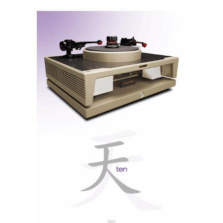
Mas eu não quero ir por aí ainda: já ouvi DSD
desinteressante e PCM fabuloso! Há até quem
defenda que a resolução do CD é por si só superior à
capacidade do ouvido humano, e que tudo o resto é
marketing
! E muitos dos ficheiros áudio disponíveis
na net a 96 e 192kHz são uma fraude!
muito
Acima dos 20kHz, é como o malmequer:
pouco, ou nada
! Tanto assim que na HD Tracks - e
este é apenas um de muitos exemplos - o álbum Peter
Frampton
Comes Alive
foi reclassificado de
192kHz/24 bit para 48kHz/24bit, depois desta questão
ter sido exposta em fóruns internacionais...