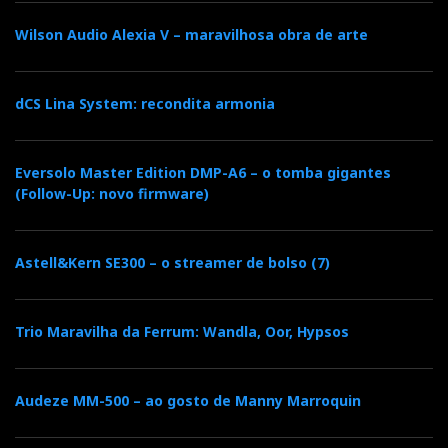
Wilson Audio Alexia V – maravilhosa obra de arte
dCS Lina System: recondita armonia
Eversolo Master Edition DMP-A6 – o tomba gigantes
(Follow-Up: novo firmware)
Para ouvir DSD tem de seleccionar DoP (digital over pcm)
Via
, o Chord reconhece o ficheiro DSD como
DoP
Astell&Kern SE300 – o streamer de bolso (7)
nativo,
e é como tal que é reproduzido
, embora na
'vigia' não surja DSD mas a frequência “natural”
Trio Maravilha da Ferrum: Wandla, Oor, Hypsos
de 176.
Audeze MM-500 – ao gosto de Manny Marroquin
Saia do modo
DoP
se já não vai ouvir mais ficheiros