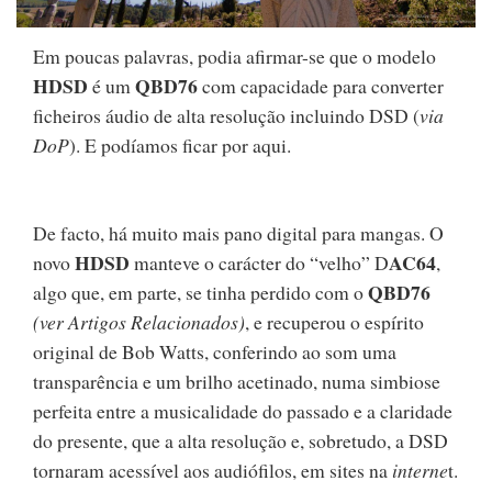
Em poucas palavras, podia afirmar-se que o modelo
HDSD
QBD76
é um
com capacidade para converter
ficheiros áudio de alta resolução incluindo DSD (
via
DoP
). E podíamos ficar por aqui.
De facto, há muito mais pano digital para mangas. O
HDSD
AC64
novo
manteve o carácter do “velho” D
,
QBD76
algo que, em parte, se tinha perdido com o
(ver Artigos Relacionados)
, e recuperou o espírito
original de Bob Watts, conferindo ao som uma
transparência e um brilho acetinado, numa simbiose
perfeita entre a musicalidade do passado e a claridade
do presente, que a alta resolução e, sobretudo, a DSD
tornaram acessível aos audiófilos, em sites na
interne
t.