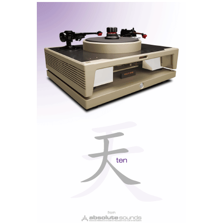
Chord
A
não utiliza “chips” pré-programados, pois
considera que os DACS que utilizam os mesmos
“chips” tendem a ter um som semelhante.
Robert Watts (
ver Artigos Relacionados
:
Robert Watts
no confessionário
) é o génio “dentro da garrafa”, que
FPGA
concebeu a tecnologia
(
Field Programmable
Xilinx
Gate Arrays
), que permite programar num
chip
(que se vê através da janela iluminada) todas as
WTA
funções lógicas, além do filtro digital
,