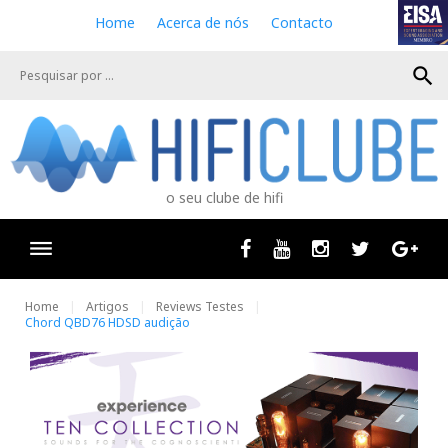
S
Home
Acerca de nós
Contacto
k
i
search
p
t
o
c
o
n
o seu clube de hifi
t
e
n
Facebook
Youtube
Instagram
Twitter
Goog
t
Home
Artigos
Reviews Testes
Chord QBD76 HDSD audição