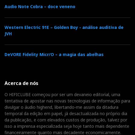
DSD. A J.River recomenda que PCM soa melhor com
Audio Note Cobra – doce veneno
esta opção no modo
None
. Eu também acho que sim.
Western Electric 91E – Golden Boy - análise auditiva de
Outra sugestão minha: opte no J.River por 176,4kHz
JVH
para ouvir em PCM todos os ficheiros
greater than
192kHz,
apenas por este ser o múltiplo natural de
DeVORE Fidelity Micr/O – a magia das abelhas
44,1kHz, incluindo DSD64 e 128 e até DXD a 352,
8kHz (o HDSD não rejeita nenhum desafio e adapta-
os dentro dos seus limites).
Acerca de nós
O HIFICLUBE começou por ser um devaneio editorial, uma
Caso contrário, J.River propõe automaticamente
tentativa de apostar nas novas tecnologias de informação para
96kHz como opção conservadora. Mas se preferir
divulgar o áudio highend, libertando-me assim da ditadura
pode ir até ao máximo de 192kHz. Atenção: mais nem
temporal da edição em papel, já desactualizada no próprio dia
da publicação, e com elevados custos de produção, talvez por
sempre signfica melhor.
isso a imprensa especializada seja hoje tanto mais dependente
financeiramente quanto mais decadente economicamente.