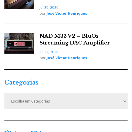
k
n
e
jul 29, 2026
por
José Victor Henriques
s
t
NAD M33 V2 – BluOs
Streaming DAC Amplifier
jul 22, 2026
por
José Victor Henriques
Categorias
C
a
t
e
g
o
r