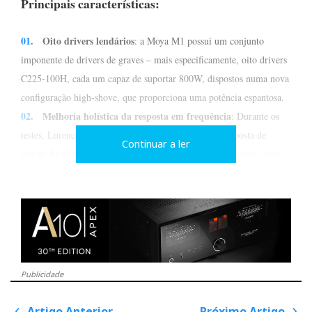
Principais características:
Oito drivers lendários
: a Moya M1 possui um conjunto
imponente de drivers de graves – mais especificamente, oito drivers
C225-100H, cada um capaz de suportar 800W, dispostos numa nova
configuração high-shove, que proporciona uma potência espantosa.
Melhoria holística da resposta em frequência
: Durante os
testes, Lurence Dickie descobriu que a extensão da resposta de
Continuar a ler
graves do altifalante não só melhorou as baixas frequências, como
também melhorou a perspetiva das bandas de frequência mais altas.
A Moya M1 consegue assim um equilíbrio harmonioso em todo o
espetro de frequências.
Publicidade
Artigo Anterior
Próximo Artigo