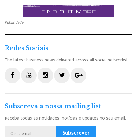
Publicidade
Redes Sociais
The latest business news delivered across all social networks!
F
Y
I
T
G
a
o
n
w
o
c
u
s
i
o
Subscreva a nossa mailing list
e
t
t
t
g
b
u
a
t
l
Receba todas as novidades, notícias e updates no seu email.
Nota: a Moya M1 foi concebido durante a quarentena
o
b
g
e
e
de Covid 19 do designer Laurence Dickie num quarto
o
e
r
r
P
Subscrever
de hotel, uma prova de que a criatividade floresce
k
a
l