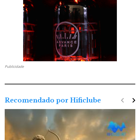
Publicidade
navigate_before
navigate_next
Recomendado por Hificlube