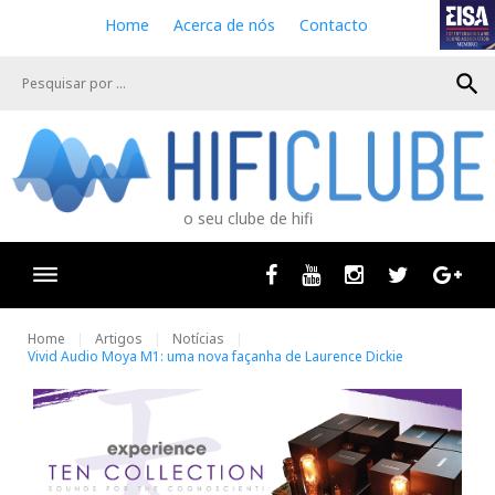
S
Home
Acerca de nós
Contacto
k
i
search
p
t
o
c
o
n
o seu clube de hifi
t
e
n
Facebook
Youtube
Instagram
Twitter
Goog
t
Home
Artigos
Notícias
Vivid Audio Moya M1: uma nova façanha de Laurence Dickie