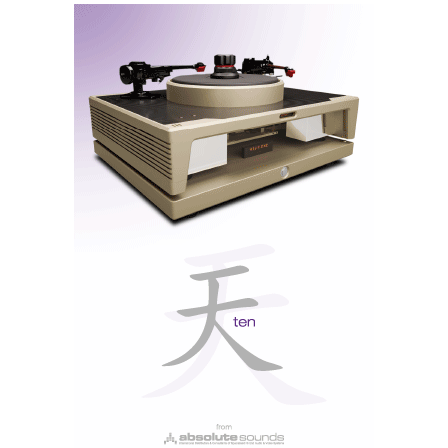
A Moya M1 não é apenas uma questão de volume -
trata-se de precisão, autoridade e equilíbrio musical.
Quer esteja a ouvir composições clássicas ou a tocar
as suas músicas favoritas, a Moya M1 proporciona
uma experiência de áudio sem paralelo.