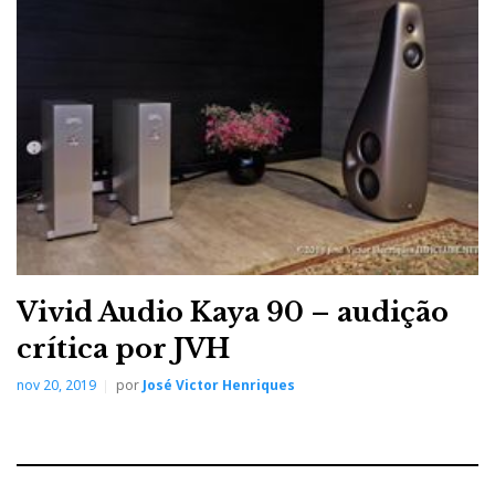
A substancial barra de suporte em aço assegura ainda mais
estabilidade, evitando a necessidade de uma caixa pesada.
As proporções generosas da saída dos pórticos reflex cancelam
a energia reativa minimizando a vibração e a turbulência da caixa,
assegurando uma linearidade excecional dos graves.
Vivid Audio Kaya 90 – audição
crítica por JVH
nov 20, 2019
por
José Victor Henriques