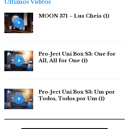
Últimos Videos
i
a
MOON 371 – Lua Cheia (1)
s
Pro-Ject Uni Box S3: One for
All, All for One (1)
Pro-Ject Uni Box S3: Um por
Todos, Todos por Um (1)