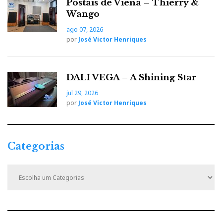
Postais de Viena – Thierry &
Wango
ago 07, 2026
por
José Victor Henriques
DALI VEGA – A Shining Star
jul 29, 2026
por
José Victor Henriques
Categorias
C
a
t
e
g
o