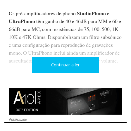
StudioPhono
Os pré-amplificadores de phono
e
UltraPhono
têm ganho de 40 e 46dB para MM e 60 e
66dB para MC, com resistências de 75, 100, 500, 1K,
10K e 47K Ohms. Disponibilizam um filtro subsónico
e uma configuração para reprodução de gravações
mono. O UltraPhono inclui ainda um amplificador de
auscultadores em Classe A com controlo de volume.
Continuar a ler
Características e Preços:
https://www.ajasom.net/marcas/mofi-electronics
Nota: texto da responsabilidade de Ajasom
Publicidade