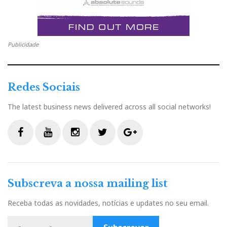
Publicidade
Redes Sociais
The latest business news delivered across all social networks!
F
Y
I
T
G
a
o
n
w
o
c
u
s
i
o
Subscreva a nossa mailing list
e
t
t
t
g
b
u
a
t
l
Receba todas as novidades, notícias e updates no seu email.
o
b
g
e
e
o
e
r
r
P