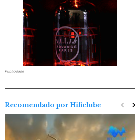
Publicidade
navigate_before
navigate_next
Recomendado por Hificlube