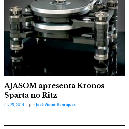
b
t
l
e
t
o
e
e
d
e
o
r
+
I
r
k
n
e
s
t
AJASOM apresenta Kronos
Sparta no Ritz
fev 25, 2014
por
José Victor Henriques