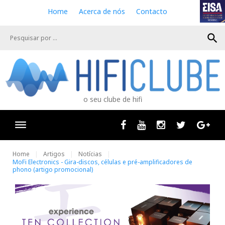
S
Home
Acerca de nós
Contacto
k
i
search
p
t
o
c
o
n
o seu clube de hifi
t
e
n
Facebook
Youtube
Instagram
Twitter
Goog
t
Home
Artigos
Notícias
MoFi Electronics - Gira-discos, células e pré-amplificadores de
phono (artigo promocional)