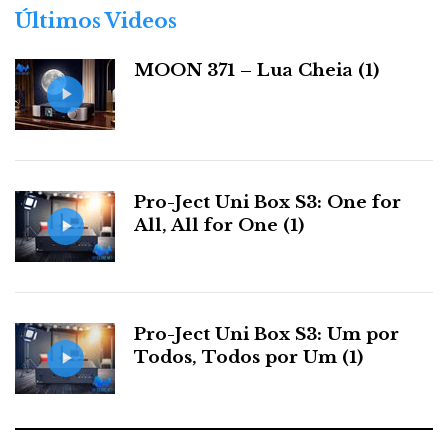
r
Últimos Videos
i
a
MOON 371 – Lua Cheia (1)
s
Pro-Ject Uni Box S3: One for
All, All for One (1)
Pro-Ject Uni Box S3: Um por
Todos, Todos por Um (1)