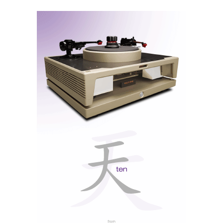
O SoundStream é o “cavalo-de-batalha” da gama
iEAST. Baseado no mesmo sofisticado conversor
digital/analógico (DAC) ESS Sabre usado em
equipamentos com preços de milhares de euros, este é
o componente ideal para transformar um sistema de
alta fidelidade num “nó” de um sistema multirrom.
O SoundStream liga-se a uma rede doméstica por
cabo Ethernet ou Wi-Fi (é incluída uma antena
externa de elevado ganho) e a conectividade ao
sistema de alta fidelidade é assegurada através de uma
ligação digital ótica ou de analógica estéreo (minijack