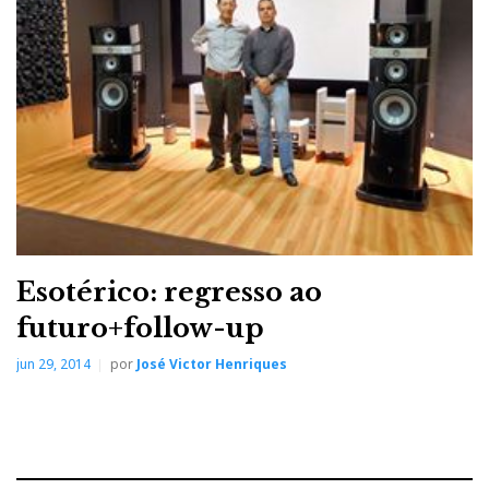
Este é o equipamento ideal para uma divisão onde
esteja já uma coluna amplificada – uma coluna
Bluetooth, por exemplo – que pretendamos adicionar
ao nosso sistema multiroom. Na caixa encontramos já
um cabo USB para alimentação e um cabo estéreo de
3,5mm.
SoundStream
Esotérico: regresso ao
futuro+follow-up
jun 29, 2014
por
José Victor Henriques