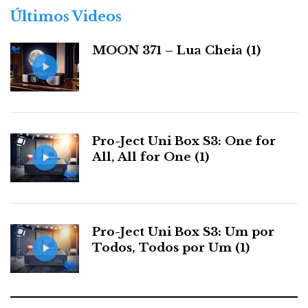
r
Últimos Videos
i
a
MOON 371 – Lua Cheia (1)
s
Pro-Ject Uni Box S3: One for
All, All for One (1)
Preço e disponibilidade
Pro-Ject Uni Box S3: Um por
A Esotérico, distribuidor oficial da iEAST em
Todos, Todos por Um (1)
Portugal, tem os primeiros dispositivos já disponíveis
no mercado. O Audiocast tem um preço de apenas
49€. O SoundStream custa 99€ e o SoundStream Pro