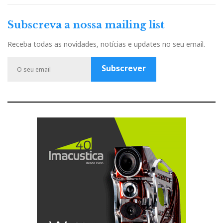
a
o
n
w
o
c
u
s
i
o
Subscreva a nossa mailing list
e
t
t
t
g
b
u
a
t
l
Receba todas as novidades, notícias e updates no seu email.
o
b
g
e
e
o
e
r
r
P
Subscrever
k
a
l
m
u
s