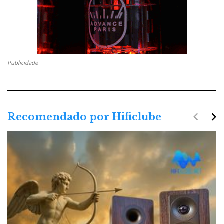
Publicidade
navigate_before
navigate_next
Recomendado por Hificlube