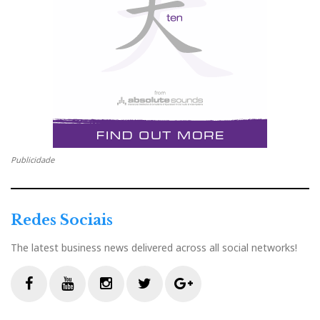
Publicidade
Redes Sociais
The latest business news delivered across all social networks!
F
Y
I
T
G