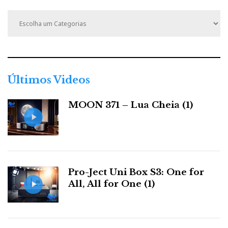
C
a
t
e
g
o
r
Últimos Videos
i
a
MOON 371 – Lua Cheia (1)
s
Pro-Ject Uni Box S3: One for
All, All for One (1)