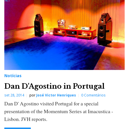
c
i
a
s
Notícias
Dan D'Agostino in Portugal
set 28, 2014
por
José Victor Henriques
0 Comentários
Dan D' Agostino visited Portugal for a special
presentation of the Momentum Series at Imacustica -
Lisbon. JVH reports.