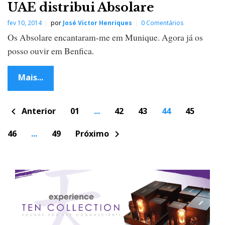
UAE distribui Absolare
fev 10, 2014
por
José Victor Henriques
0 Comentários
Os Absolare encantaram-me em Munique. Agora já os
posso ouvir em Benfica.
Mais...
P
Anterior
01
...
42
43
44
45
chevron_left
o
s
t
46
...
49
Próximo
chevron_right
s
n
a
v
i
g
a
t
i
o
n