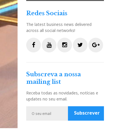
Redes Sociais
The latest business news delivered
across all social networks!
F
Y
I
T
G
a
o
n
w
o
c
u
s
i
o
Subscreva a nossa
e
t
t
t
g
mailing list
b
u
a
t
l
o
b
g
e
e
Receba todas as novidades, notícias e
o
e
r
r
P
updates no seu email.
k
a
l
m
u
Subscrever
s