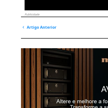
Publicidade
Artigo Anterior
P
A
o
r
s
t
i
t
g
n
o
UNI-Protractor
A
a
n
UNI-Protractor – um dos mais versáteis e precis
v
t
e
i
r
Clique aqui para ver mais detalhes
g
i
o