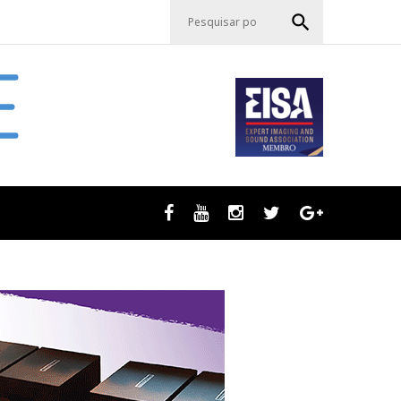
P
search
e
s
q
u
i
s
a
r
p
o
r
Facebook
Youtube
Instagram
Twitter
GooglePlus
:
: