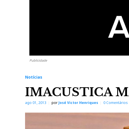
Publicidade
Notícias
IMACUSTICA M
ago 01, 2013
por
José Victor Henriques
0 Comentários