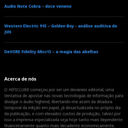
Audio Note Cobra – doce veneno
o
r
+
I
r
k
n
e
Western Electric 91E – Golden Boy - análise auditiva de
JVH
s
t
DeVORE Fidelity Micr/O – a magia das abelhas
Acerca de nós
O HIFICLUBE começou por ser um devaneio editorial, uma
tentativa de apostar nas novas tecnologias de informação para
divulgar o áudio highend, libertando-me assim da ditadura
temporal da edição em papel, já desactualizada no próprio dia
da publicação, e com elevados custos de produção, talvez por
isso a imprensa especializada seja hoje tanto mais dependente
financeiramente quanto mais decadente economicamente.