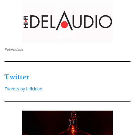
acusticamente transparente. O sistema
Dolby Atmos
11.2
utiliza colunas
James
e ‘subs’
SVS SB4000
.
Galeria fotográfica
Publicidade
Twitter
Tweets by hificlube