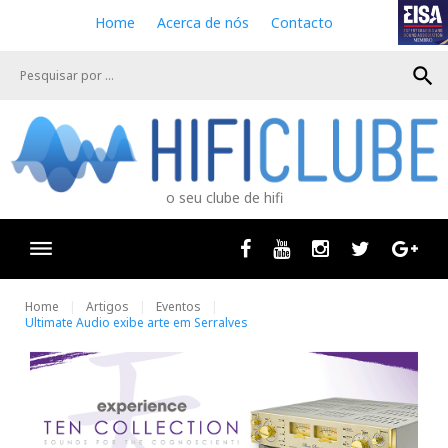
S
Home
Acerca de nós
Contacto
k
i
search
p
t
o
c
o
n
o seu clube de hifi
t
e
n
Facebook
Youtube
Instagram
Twitter
Goog
t
Home
Artigos
Eventos
Ultimate Audio exibe arte em Serralves