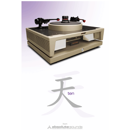
Ultimate Audio - Porto - Rua de Tânger 1222, hall de
entrada e showroom
E uma exposição de quatro belíssimas fotografias de
Carlos Delgado, sobre o tema da pesca artesanal, com
‘palco’ luminoso, amplo e profundo, excelente
contraste, definição e cores saturadas, que é
igualmente o que se pretende para os sistemas de som.