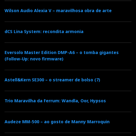
Audio Elite
Wilson Audio Alexia V – maravilhosa obra de arte
Especialista em High End Audio e Home
Cinema
dCS Lina System: recondita armonia
F
T
G
L
Like it? Share it.
Eversolo Master Edition DMP-A6 – o tomba gigantes
(Follow-Up: novo firmware)
a
w
o
i
P
Astell&Kern SE300 – o streamer de bolso (7)
c
i
o
n
i
e
t
g
k
n
Trio Maravilha da Ferrum: Wandla, Oor, Hypsos
b
t
l
e
t
Audeze MM-500 – ao gosto de Manny Marroquin
o
e
e
d
e