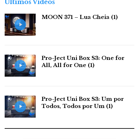
Últimos Videos
i
tendo Miguel Carvalho anunciado para 2019 uma
a
versão de duplo-
chassis
.
MOON 371 – Lua Cheia (1)
s
Pro-Ject Uni Box S3: One for
All, All for One (1)
Pro-Ject Uni Box S3: Um por
Sala de Cinema da Ultimate Audio Elite - Porto
Todos, Todos por Um (1)
Na sala de cinema, bem isolada e tratada, com sofás
extensíveis extremamente confortáveis, pontificava um
projector S
ony 4K 570
e uma tela de 3 metros