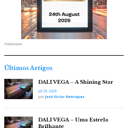
Publicidade
Últimos Artigos
As Avantgarde Trio Luxury + 2 x Basshorn no Grande
DALI VEGA – A Shining Star
Auditório da Ultimate Audio - Porto
jul 29, 2026
por
José Victor Henriques
Como era o caso do fabuloso sistema em
demonstração no Auditório HIFI, composto pelo
único par vendido na Europa dos 26 pares fabricados
DALI VEGA – Uma Estrela
de colunas de corneta
Avantgarde Trio Luxury
Brilhante