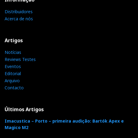
O tempo passa, a obra fica:
Distribuidores
Acerca de nós
Artigos
Notícias
Reviews Testes
Eventos
Editorial
Arquivo
Contacto
Últimos Artigos
Imacustica – Porto – primeira audição: Bartók Apex e
Magico M2
Distribuidor
Relacionado : Ultimate