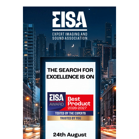
Ultimate Audio Elite/Audioelite
Gira-discos Rui Borges Unico – Fontes digitais
Gryphon Mikado/Kalliope – Aurender W20 –
Prévio Gryphon Pandora – Amplificador Gryphon
Mephisto – Colunas Trident II