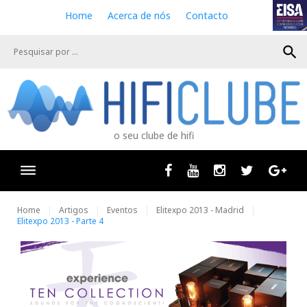
S
Home
Acerca de nós
Contacto
k
i
search
p
t
o
c
o
n
o seu clube de hifi
t
e
n
Facebook
Youtube
Instagram
Twitter
Goog
t
Home
Artigos
Eventos
Elitexpo 2013 - Madrid
Elitexpo 2013 - Parte 4