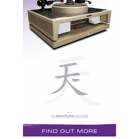
Ultimate Audio Elite/Qualitas Audio
Media Player Aurender W20 – Transporte/DAC
Emm Labs TSDX/DAC2X – Prévio Gryphon
Pandora – Amplificadores Mono Colosseum