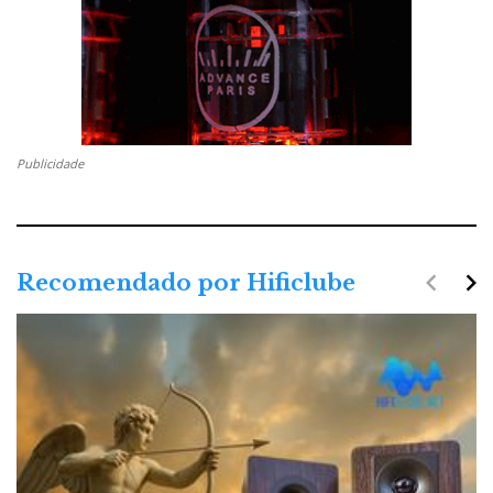
Publicidade
navigate_before
navigate_next
Recomendado por Hificlube