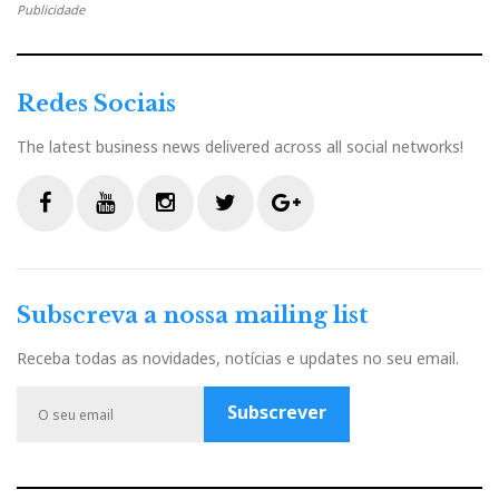
Solo/Antilleon stereo – Cabos Stealth Dream/Red
Publicidade
Dream - Royal/Sakra - Colunas YG Sonja.
Redes Sociais
The latest business news delivered across all social networks!
F
Y
I
T
G
a
o
n
w
o
c
u
s
i
o
Subscreva a nossa mailing list
e
t
t
t
g
b
u
a
t
l
Receba todas as novidades, notícias e updates no seu email.
o
b
g
e
e
o
e
r
r
P
Subscrever
k
a
l
m
u
s