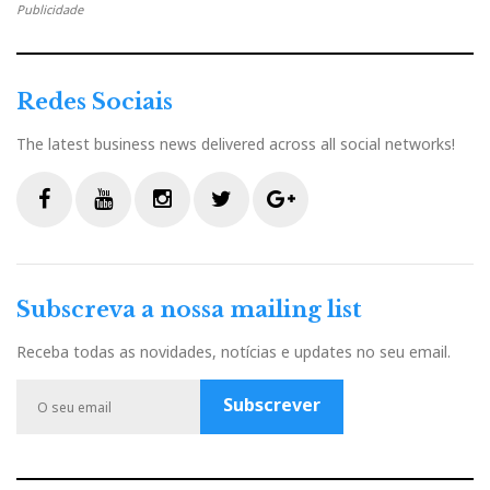
Publicidade
ainda tocam melhor, pelo que aconselho os leitores a
fazerem o mesmo que eu: uma visita prolongada.
Take
your time and enjoy
, o Rui trata do resto.
Redes Sociais
The latest business news delivered across all social networks!
F
Y
I
T
G
a
o
n
w
o
c
u
s
i
o
Subscreva a nossa mailing list
e
t
t
t
g
b
u
a
t
l
Receba todas as novidades, notícias e updates no seu email.
o
b
g
e
e
o
e
r
r
P
Subscrever
k
a
l
m
u
s