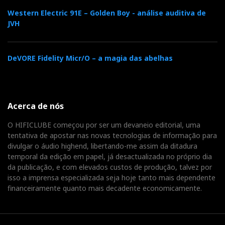
Western Electric 91E – Golden Boy - análise auditiva de
Morada:
JVH
Rua Da Casquilha, nº2 A e B
DeVORE Fidelity Micr/O – a magia das abelhas
1500-154 Lisboa
Acerca de nós
O HIFICLUBE começou por ser um devaneio editorial, uma
tentativa de apostar nas novas tecnologias de informação para
Portugal
divulgar o áudio highend, libertando-me assim da ditadura
temporal da edição em papel, já desactualizada no próprio dia
da publicação, e com elevados custos de produção, talvez por
Horário: Terça a Sábado das 10-13h e das 14h-19h
isso a imprensa especializada seja hoje tanto mais dependente
financeiramente quanto mais decadente economicamente.
Coordenadas GPS: N38 44
.745, W9 12.378