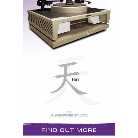
Erro meu, não lhes ter prestado a merecida atenção,
em Munique, os ASI, agora em Lisboa, a jogar em
casa, tocaram muito bem na Ultimate, como se prova
pela audição dos videos que vos mostro. Claro que lá