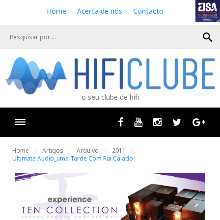
S
Home
Acerca de nós
Contacto
k
i
search
p
t
o
c
o
n
o seu clube de hifi
t
e
n
Facebook
Youtube
Instagram
Twitter
Goog
t
Home
Artigos
Arquivo
2011
Ultimate Audio_uma Tarde Com Rui Calado