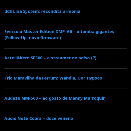
contacte:
dCS Lina System: recondita armonia
(+351) 217602028
Flagship Store:
Eversolo Master Edition DMP-A6 – o tomba gigantes
(Follow-Up: novo firmware)
(+351) 96 859 93 69
Rui Calado -
Astell&Kern SE300 – o streamer de bolso (7)
(+351) 91 492 83 04
Miguel Carvalho -
Trio Maravilha da Ferrum: Wandla, Oor, Hypsos
(+351) 93 494 51 51
António Domingos -
Audeze MM-500 – ao gosto de Manny Marroquin
Audio Note Cobra – doce veneno