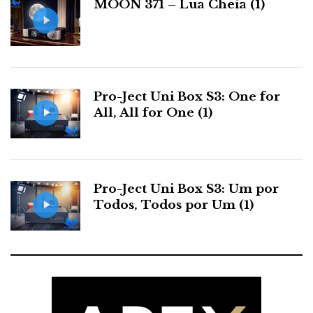
MOON 371 – Lua Cheia (1)
s
Chapter Précis II
Pro-Ject Uni Box S3: One for
All, All for One (1)
O
Précis
que eu testei com gosto e proveito para o
Hificlube tem uma nova embalagem ainda mais
elegante. O miolo é basicamente o mesmo com
Pro-Ject Uni Box S3: Um por
algumas melhorias ao nível do isolamento RF, que já
Todos, Todos por Um (1)
era muito bom.