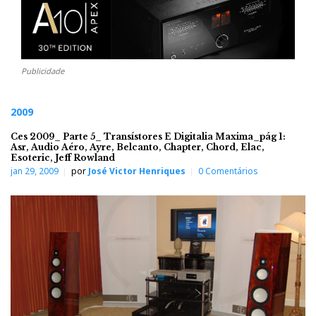
Publicidade
2009
Ces 2009_ Parte 5_ Transístores E Digitalia Maxima_pág 1:
Asr, Audio Aéro, Ayre, Belcanto, Chapter, Chord, Elac,
Esoteric, Jeff Rowland
jan 29, 2009
por
José Victor Henriques
0 Comentários