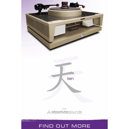
Ayre CX-7eMP (CD-Player) e AX-7e (integrado).