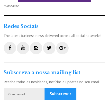
Publicidade
Redes Sociais
The latest business news delivered across all social networks!
F
Y
I
T
G
a
o
n
w
o
c
u
s
i
o
Subscreva a nossa mailing list
e
t
t
t
g
b
u
a
t
l
Receba todas as novidades, notícias e updates no seu email.
o
b
g
e
e
o
e
r
r
P
Subscrever
k
a
l
m
u
Na sala, a fonte não era paradoxalmente o novo Leitor-
s