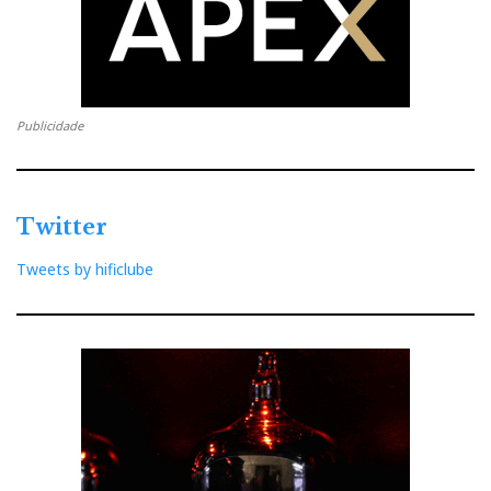
Publicidade
Twitter
Tweets by hificlube
Chapter The Cube
O que eu não esperava era o “The Cube”. Este
mastodonte estéreo funciona em Classe D. Só pelo
aspecto devem calcular a potência “fria” de um bicho