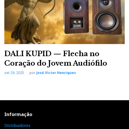
Estava a tocar na sala com colunas Revolver Cygnis.
Imperturbável na performance, perturbador no aspecto
e no poder. Classe D ao cubo. Yeah!
CHORD
DALI KUPID — Flecha no
Coração do Jovem Audiófilo
set 29, 2025
por
José Victor Henriques
Informação
Distribuidores