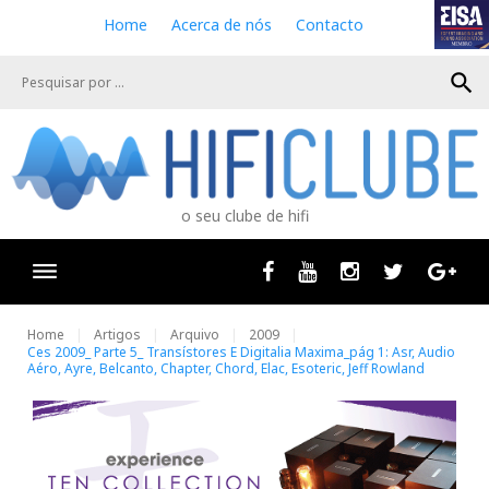
S
Home
Acerca de nós
Contacto
k
i
search
p
t
o
c
o
n
o seu clube de hifi
t
e
n
Facebook
Youtube
Instagram
Twitter
Goog
t
Home
Artigos
Arquivo
2009
Ces 2009_ Parte 5_ Transístores E Digitalia Maxima_pág 1: Asr, Audio
Aéro, Ayre, Belcanto, Chapter, Chord, Elac, Esoteric, Jeff Rowland