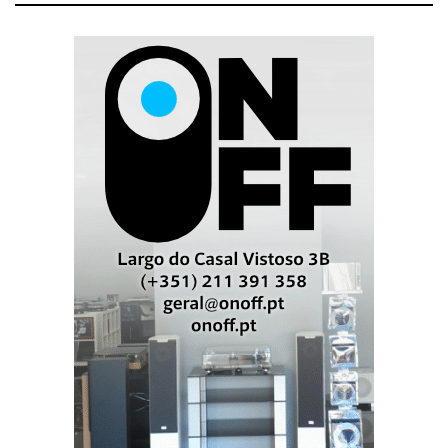
CD CX7eMP, mas um... servidor. E as colunas as
belas Stradivari alimentadas pelos excelentes MXR. O
ambiente era distendido para não dizer demasiado
informal (conversava-se, bebia-se e ria-se muito...).
Quase não me deixavam ouvir Natalie Merchant. O
som era de uma notável musicalidade. Oiçam com
atenção (auscultadores, please) e reparem que o som
nunca endurece. O que está a dar são os downloads hi-
rez a 96/24. E a vida deve correr bem à Ayre apesar da
crise...
Ver Video em Media (um pouco mais longo
mas vale a pena esperar para ver...)
BELCANTO