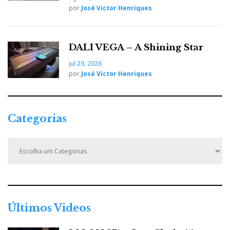
alimentação externa “virtual battery power”. Virtual
por
José Victor Henriques
porque está sempre ligada à corrente mas o DAC
recebe a alimentação directamente das baterias.
Também mostraram um conversor USB.
DALI VEGA – A Shining Star
jul 29, 2026
por
José Victor Henriques
CHAPTER
Categorias
C
a
t
e
g
o
r
Últimos Videos
i
a