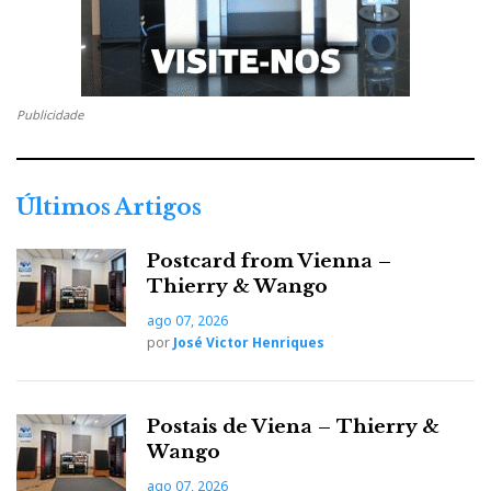
Publicidade
Últimos Artigos
Postcard from Vienna –
Thierry & Wango
ago 07, 2026
Belcanto FM1
por
José Victor Henriques
Postais de Viena – Thierry &
Muitas novidades: as novas versões MkII do S-300, S-
Wango
500 e M-1000 Ref, o sintonizador FM1 e a fonte de
ago 07, 2026