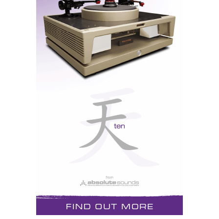
Nuno Cristina
Product Manager
Praceta José Régio, 8A
2720-330 AMADORA
Phone: + 351 214 748 709
www.ajasom.net