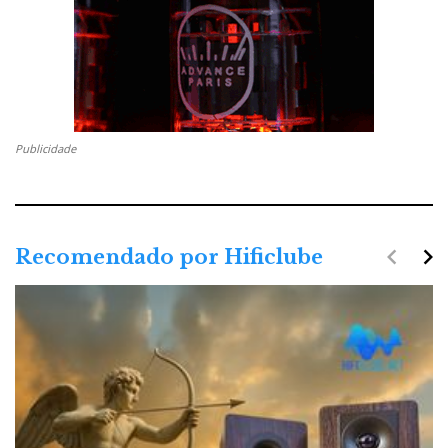
Publicidade
navigate_before
navigate_next
Recomendado por Hificlube