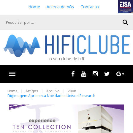
S
Home
Acerca de nós
Contacto
k
i
search
p
t
o
c
o
n
o seu clube de hifi
t
e
n
Facebook
Youtube
Instagram
Twitter
Goog
t
Home
Artigos
Arquivo
2008
Digimagem Apresenta Novidades Unison Research