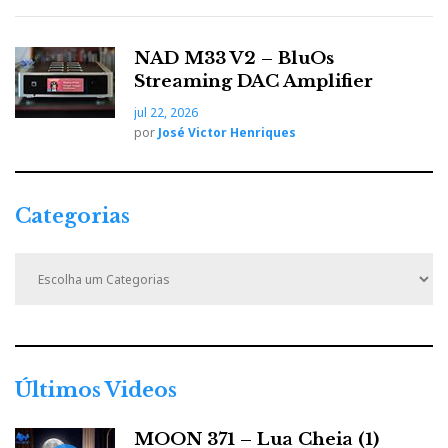
NAD M33 V2 – BluOs
Streaming DAC Amplifier
jul 22, 2026
por
José Victor Henriques
Categorias
C
a
t
e
g
o
r
Últimos Videos
i
a
MOON 371 – Lua Cheia (1)
s