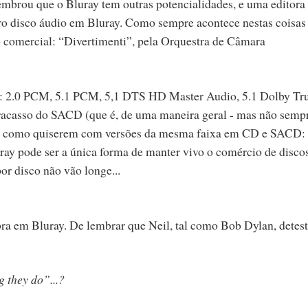
embrou que o Bluray tem outras potencialidades, e uma editora
ro disco áudio em Bluray. Como sempre acontece nestas coisas
o comercial: “Divertimenti”, pela Orquestra de Câmara
os: 2.0 PCM, 5.1 PCM, 5,1 DTS HD Master Audio, 5.1 Dolby T
fracasso do SACD (que é, de uma maneira geral - mas não sempr
o e como quiserem com versões da mesma faixa em CD e SACD:
uray pode ser a única forma de manter vivo o comércio de discos
r disco não vão longe...
bra em Bluray. De lembrar que Neil, tal como Bob Dylan, detes
g they do”...?