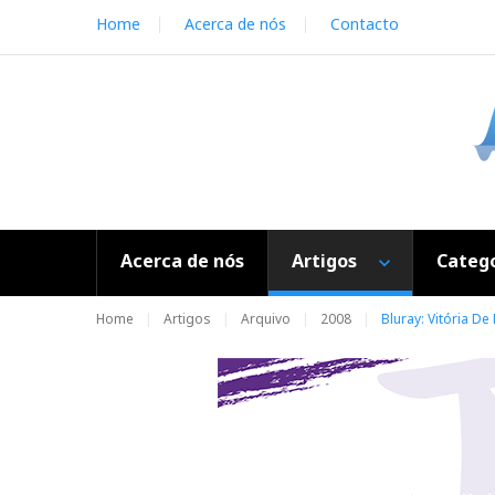
S
Home
Acerca de nós
Contacto
k
i
p
t
o
c
o
n
t
e
Acerca de nós
Artigos
Catego
n
t
Home
Artigos
Arquivo
2008
Bluray: Vitória De 