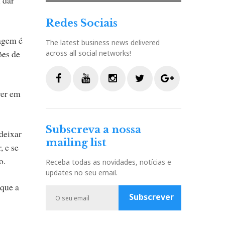
Redes Sociais
agem é
The latest business news delivered
ões de
across all social networks!
ver em
F
Y
I
T
G
a
o
n
w
o
c
u
s
i
o
Subscreva a nossa
e
t
t
t
g
deixar
mailing list
b
u
a
t
l
, e se
o
b
g
e
e
o.
Receba todas as novidades, notícias e
o
e
r
r
P
updates no seu email.
k
a
l
 que a
m
u
Subscrever
s