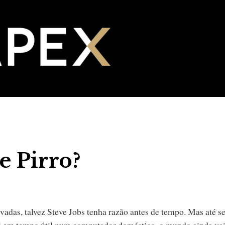
e Pirro?
das, talvez Steve Jobs tenha razão antes de tempo. Mas até se
al em tempo útil num computador doméstico, o mundo ainda vai