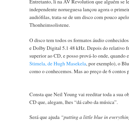
Entretanto, li na AV Revolution que alguém se l
independente norueguesa lançou agora o primei
audiófilas, trata-se de um disco com pouco apel
Thonheimsolistene.
O disco tem todos os formatos áudio conhecid
e Dolby Digital 5.1 48 kHz. Depois do relativo 
superior ao CD, e posso prová-lo onde, quand
Stimela, de Hugh Masekela
, por exemplo), o Bl
como o conhecemos. Mas ao preço de 6 contos po
Consta que Neil Young vai reeditar toda a sua o
CD que, alegam, lhes “dá cabo da música”.
Será que ajuda
“putting a little blue in everythin