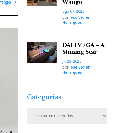
rtigo
Wango
ago 07, 2026
P
por
José Victor
r
Henriques
ó
x
i
DALI VEGA – A
m
Shining Star
o
jul 29, 2026
A
por
José Victor
r
Henriques
t
i
g
Categorias
o
C
a
t
e