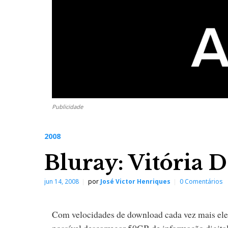
Publicidade
2008
Bluray: Vitória D
jun 14, 2008
por
José Victor Henriques
0 Comentários
Com velocidades de download cada vez mais eleva
possível descarregar 50GB de informação digit