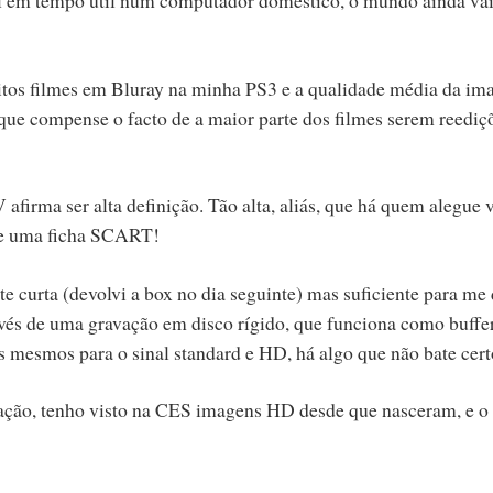
itos filmes em Bluray na minha PS3 e a qualidade média da im
que compense o facto de a maior parte dos filmes serem reediç
firma ser alta definição. Tão alta, aliás, que há quem alegue 
 de uma ficha SCART!
 curta (devolvi a box no dia seguinte) mas suficiente para me 
avés de uma gravação em disco rígido, que funciona como buffer
s mesmos para o sinal standard e HD, há algo que não bate cert
zação, tenho visto na CES imagens HD desde que nasceram, e o