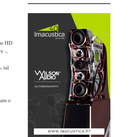
rue HD
e -,
, tal
tam o