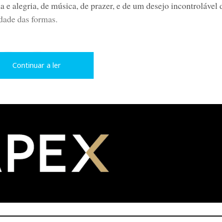
 e alegria, de música, de prazer, e de um desejo incontrolável 
idade das formas.
L
P
Continuar a ler
i
i
n
n
k
t
e
e
d
r
I
e