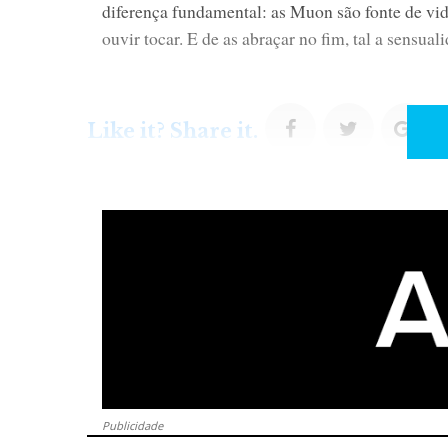
diferença fundamental: as Muon são fonte de vida
ouvir tocar. E de as abraçar no fim, tal a sensual
F
T
G
Like it? Share it.
a
w
o
c
i
o
e
t
g
b
t
l
o
e
e
Publicidade
o
r
+