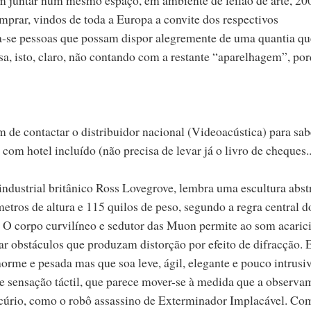
prar, vindos de toda a Europa a convite dos respectivos
da-se pessoas que possam dispor alegremente de uma quantia qu
a, isto, claro, não contando com a restante “aparelhagem”, po
em de contactar o distribuidor nacional (Videoacústica) para sab
om hotel incluído (não precisa de levar já o livro de cheques..
dustrial britânico Ross Lovegrove, lembra uma escultura abst
ros de altura e 115 quilos de peso, segundo a regra central d
O corpo curvilíneo e sedutor das Muon permite ao som acarici
ar obstáculos que produzam distorção por efeito de difracção. 
orme e pesada mas que soa leve, ágil, elegante e pouco intrusiv
e sensação táctil, que parece mover-se à medida que a observa
rcúrio, como o robô assassino de Exterminador Implacável. C