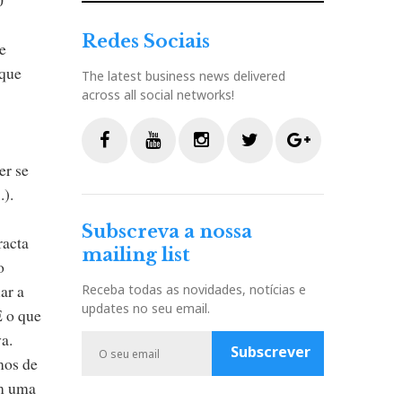
Redes Sociais
e
rque
The latest business news delivered
across all social networks!
er se
F
Y
I
T
G
.).
a
o
n
w
o
c
u
s
i
o
Subscreva a nossa
e
t
t
t
g
racta
mailing list
b
u
a
t
l
o
o
b
g
e
e
ar a
Receba todas as novidades, notícias e
o
e
r
r
P
updates no seu email.
E o que
k
a
l
a.
m
u
Subscrever
s
mos de
om uma