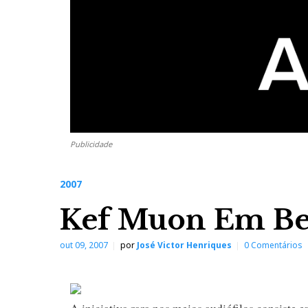
Publicidade
2007
Kef Muon Em Be
out 09, 2007
por
José Victor Henriques
0 Comentários
A iniciativa rara nos meios audiófilos consiste