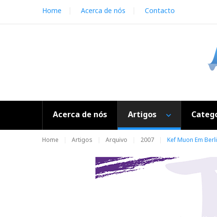
S
Home
Acerca de nós
Contacto
k
i
p
t
o
c
o
n
t
e
Acerca de nós
Artigos
Catego
n
t
Home
Artigos
Arquivo
2007
Kef Muon Em Berl