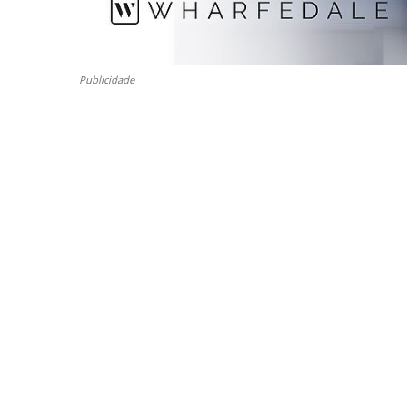
o
n
Publicidade