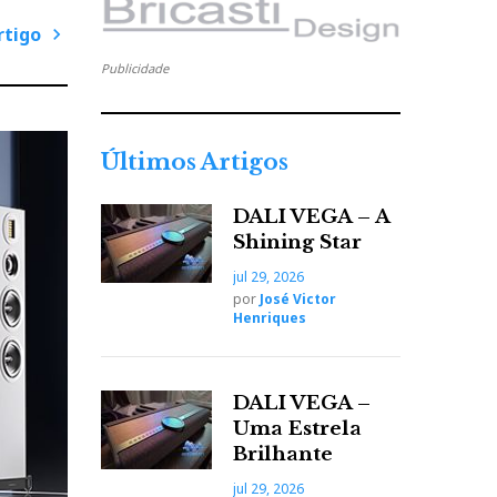
rtigo
Publicidade
P
r
ó
x
Últimos Artigos
i
m
DALI VEGA – A
o
Shining Star
A
jul 29, 2026
r
por
José Victor
t
Henriques
i
g
o
DALI VEGA –
Uma Estrela
Brilhante
jul 29, 2026