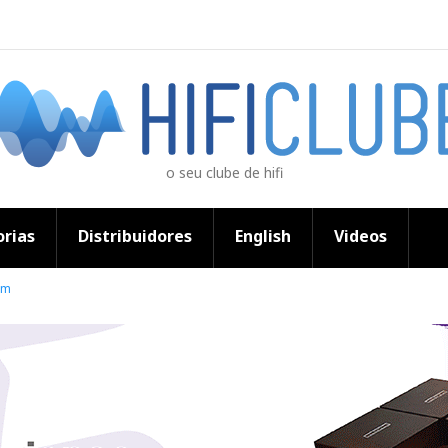
o seu clube de hifi
rias
Distribuidores
English
Videos
im