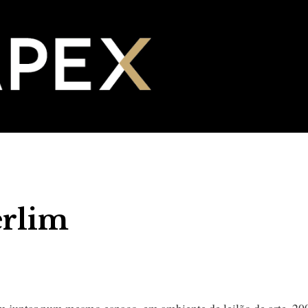
rlim
 em juntar num mesmo espaço, em ambiente de leilão de arte, 20