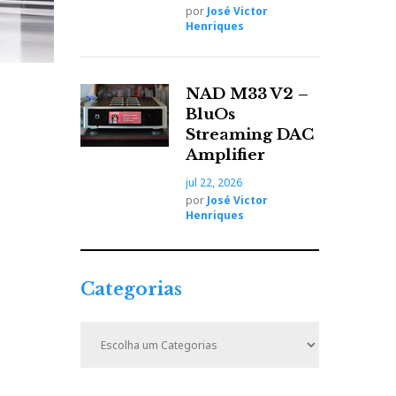
por
José Victor
Henriques
NAD M33 V2 –
BluOs
Streaming DAC
Amplifier
jul 22, 2026
por
José Victor
Henriques
Categorias
C
a
t
e