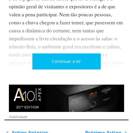
opinião geral de visitantes e expositores é a de que
valeu a pena participar. Nem tão poucas pessoas,
como a chuva chegou a fazer temer, que pusessem em
causa a dinâmica do certame, nem tantas que
impedissem a livre circulação e o acesso às salas: o
trânsito fluía, o ambiente geral era excelente e calmo,
tendo para isso contribuído o número restrito e
Continuar a ler
racional de expositores, a sua boa distribuição, e a boa
qualidade das instalações de um hotel moderno,
luminoso e de grande leveza arquitectónica que
dignificou o áudio e o vídeo highend. Acima de tudo,
respirava-se uma atmosfera cultural e não comercial e
agressiva.
Nem os bebés faltaram à chamada...
Publicidade
Artigo Anterior
Próximo Artigo