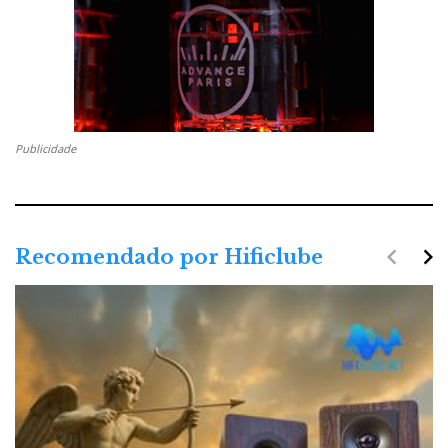
Publicidade
navigate_before
navigate_next
Recomendado por Hificlube