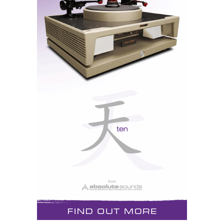
apresentaram de forma simpática, elogiando o meu
trabalho no Hificlube.
Uma instalação Vivid Nagra recebia os visitantes
com um sorriso musical ao cimo das escadas
Até as instalações “artísticas”, quase decorativas, de
sistemas de grande qualidade a tocar música ambiente
em espaços abertos contribuíram para reforçar o
espírito de que se estava num verdadeiro highend
show, fazendo-me lembrar o Kempinski, de Frankfurt.
Instalação TopAudio com colunas JMLab e
amplificador a válvulas Hovland, junto aos
elevadores