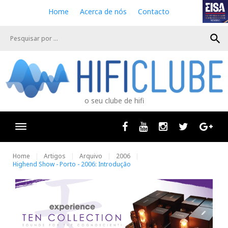
S
Home
Acerca de nós
Contacto
k
i
search
p
t
o
c
o
n
o seu clube de hifi
t
e
n
Facebook
Youtube
Instagram
Twitter
Goog
t
Home
Artigos
Arquivo
2006
Highend Show - Porto - 2006: Introdução