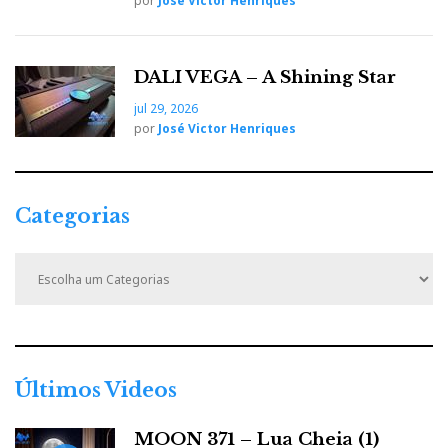
por
José Victor Henriques
DALI VEGA – A Shining Star
jul 29, 2026
por
José Victor Henriques
Categorias
C
a
t
e
g
o
r
Últimos Videos
i
a
MOON 371 – Lua Cheia (1)
s