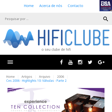
S
Home
Acerca de nós
Contacto
k
i
search
p
t
o
c
o
n
o seu clube de hifi
t
e
n
Facebook
Youtube
Instagram
Twitter
Goog
t
Home
Artigos
Arquivo
2006
Ces 2006 - Highlights 10: Válvulas - Parte 2