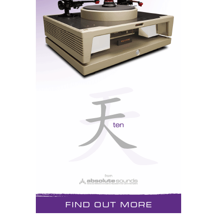
válvulas diferentes: a 45 (2W) e a 2A3 (5W). Utiliza a
tecnologia exclusiva da marca
Parallel Feed.
Só
funciona com cornetas, e foi o caso em Las Vegas
com as cornetas da Cairn. Menos de meia-dúzia de
watts para um som de mão cheia...
Wavelength Cosecant USB DAC
Wavelength Cosecant
tube transformer
USB DAC. E
isto, meus amigos, é um DAC: sem
upsampling,
oversampling
ou filtragem de qualquer espécie. A
matemática destrói a música, diz a Wavelength, já
chega o que lhe fizeram para a registar no disco. Por
isso deve ser reproduzida sem mais aditivos...