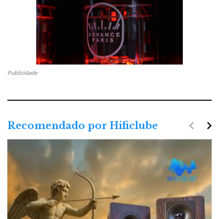
Publicidade
navigate_before
navigate_next
Recomendado por Hificlube