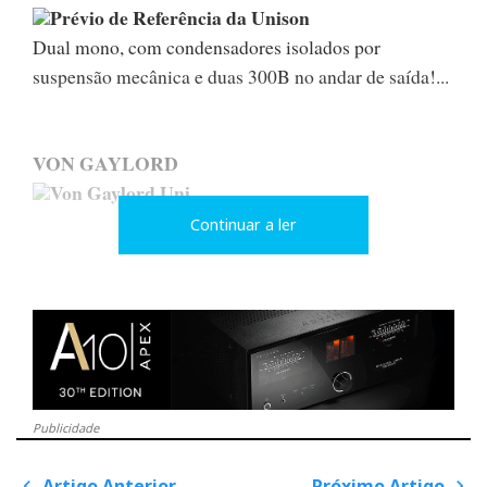
Prévio de Referência da Unison
Dual mono, com condensadores isolados por
suspensão mecânica e duas 300B no andar de saída!...
VON GAYLORD
Von Gaylord Uni
Continuar a ler
Ainda pensei que tinha sido hipnotizado o ano
passado pelo líquido refrigerador que arrefece as
válvulas. Mas não, os Von Gaylord Uni são uma das
sete maravilhas do mundo audiófilo.
Publicidade
WAVAC
Wavac MD 805MkII
Artigo Anterior
Próximo Artigo