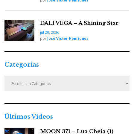
por
José Victor Henriques
DALI VEGA – A Shining Star
jul 29, 2026
por
José Victor Henriques
Categorias
C
a
t
e
g
o
r
Últimos Videos
i
a
MOON 371 – Lua Cheia (1)
s