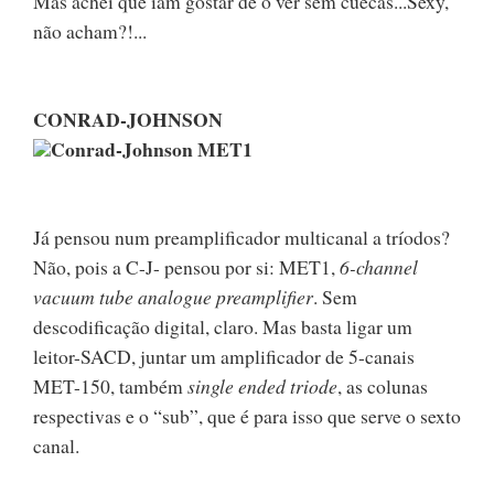
Mas achei que iam gostar de o ver sem cuecas...Sexy,
não acham?!...
CONRAD-JOHNSON
Conrad-Johnson MET1
Já pensou num preamplificador multicanal a tríodos?
Não, pois a C-J- pensou por si: MET1,
6-channel
vacuum tube analogue preamplifier
. Sem
descodificação digital, claro. Mas basta ligar um
leitor-SACD, juntar um amplificador de 5-canais
MET-150, também
single ended triode
, as colunas
respectivas e o “sub”, que é para isso que serve o sexto
canal.