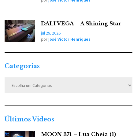
por
José Victor Henriques
DALI VEGA – A Shining Star
jul 29, 2026
por
José Victor Henriques
Categorias
C
a
t
e
g
o
r
Últimos Videos
i
a
MOON 371 – Lua Cheia (1)
s