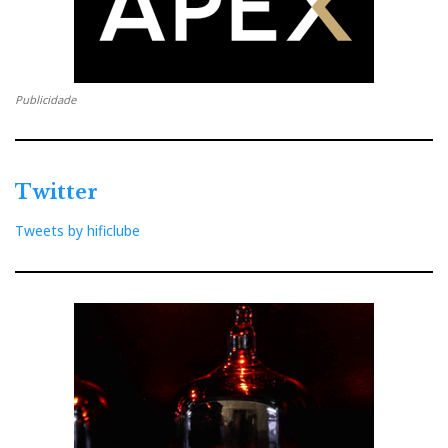
Publicidade
Twitter
Tweets by hificlube