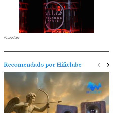
Publicidade
navigate_before
navigate_next
Recomendado por Hificlube