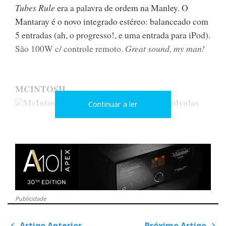
Tubes Rule
era a palavra de ordem na Manley. O
Mantaray é o novo integrado estéreo: balanceado com
5 entradas (ah, o progresso!, e uma entrada para iPod).
São 100W c/ controle remoto.
Great sound, my man!
MCINTOSH
McIntosh C1000, módulo de prévio a válvulas
Continuar a ler
Já o referi algures mas não resisto a repetir-me. O
prévio C-1000 é composto por três módulos: fonte de
alimentação e duas versões do prévio propriamente
dito, uma a válvulas, aqui na foto tirada no escurinho
do cinema, e outra a transístores. Pode utilizar-se uma
Publicidade
ou ambas para tirar teimas (ainda tem dúvidas?, eu
não). Em Las Vegas, a cidade-luz do deserto, optaram
Artigo Anterior
Próximo Artigo