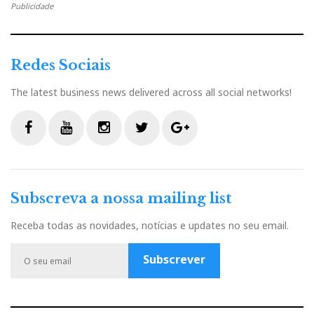
Publicidade
Redes Sociais
The latest business news delivered across all social networks!
F
Y
I
T
G
a
o
n
w
o
c
u
s
i
o
Subscreva a nossa mailing list
e
t
t
t
g
b
u
a
t
l
Receba todas as novidades, notícias e updates no seu email.
o
b
g
e
e
o
e
r
r
P
Subscrever
k
a
l
m
u
s