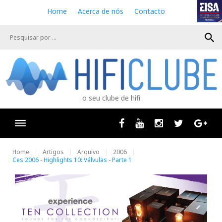
S
Home
Acerca de nós
Contacto
k
i
search
p
t
o
c
o
n
o seu clube de hifi
t
e
n
Facebook
Youtube
Instagram
Twitter
Goog
t
Home
Artigos
Arquivo
2006
Ces 2006 - Highlights 10: Válvulas - Parte 1