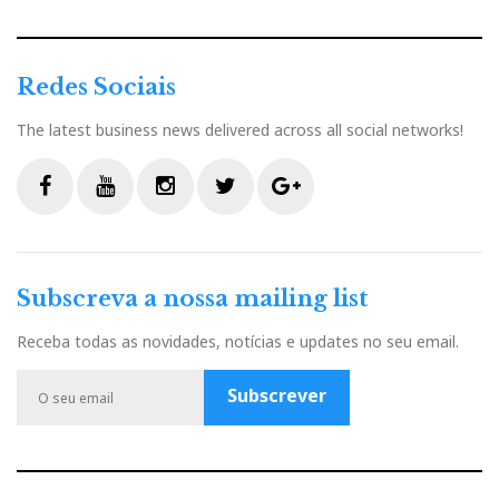
Redes Sociais
The latest business news delivered across all social networks!
F
Y
I
T
G
a
o
n
w
o
c
u
s
i
o
Subscreva a nossa mailing list
e
t
t
t
g
b
u
a
t
l
Receba todas as novidades, notícias e updates no seu email.
o
b
g
e
e
o
e
r
r
P
Subscrever
k
a
l
m
u
s