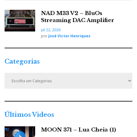
NAD M33 V2 – BluOs
Streaming DAC Amplifier
jul 22, 2026
por
José Victor Henriques
Categorias
C
a
t
e
g
o
r
Últimos Videos
i
a
MOON 371 – Lua Cheia (1)
s