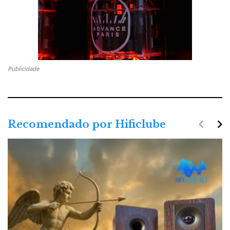
Publicidade
navigate_before
navigate_next
Recomendado por Hificlube