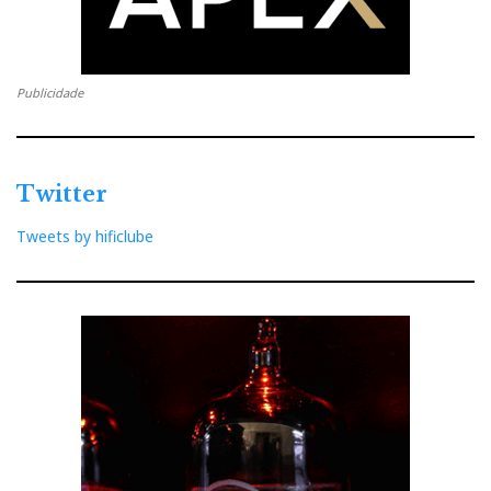
Publicidade
Twitter
Tweets by hificlube