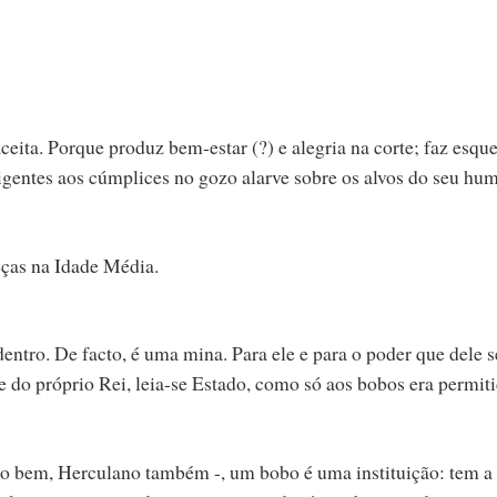
eita. Porque produz bem-estar (?) e alegria na corte; faz esque
eligentes aos cúmplices no gozo alarve sobre os alvos do seu hu
eças na Idade Média.
ntro. De facto, é uma mina. Para ele e para o poder que dele s
o e do próprio Rei, leia-se Estado, como só aos bobos era permit
o bem, Herculano também -, um bobo é uma instituição: tem a