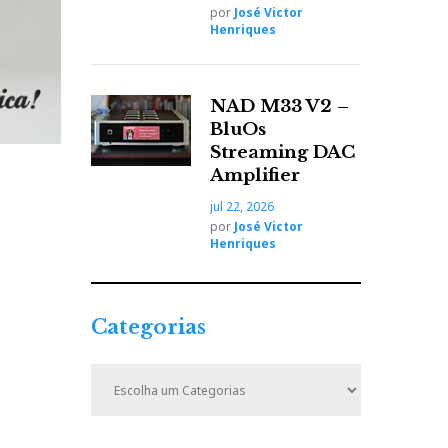
por
José Victor
Henriques
NAD M33 V2 –
BluOs
Streaming DAC
Amplifier
jul 22, 2026
por
José Victor
Henriques
Categorias
C
a
t
e