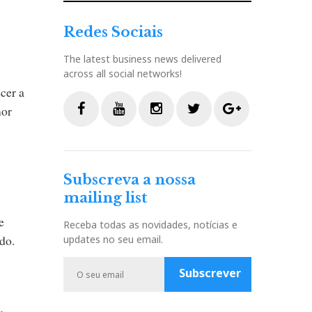
Redes Sociais
The latest business news delivered
across all social networks!
cer a
mor
F
Y
I
T
G
a
o
n
w
o
c
u
s
i
o
Subscreva a nossa
e
t
t
t
g
mailing list
b
u
a
t
l
o
b
g
e
e
e
Receba todas as novidades, notícias e
o
e
r
r
P
ido.
updates no seu email.
k
a
l
m
u
Subscrever
s