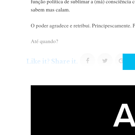
função política de sublimar a (má) consciência c
sabem mas calam.
O poder agradece e retribui. Principescamente. 
Até quando?
F
T
G
Like it? Share it.
a
w
o
c
i
o
e
t
g
b
t
l