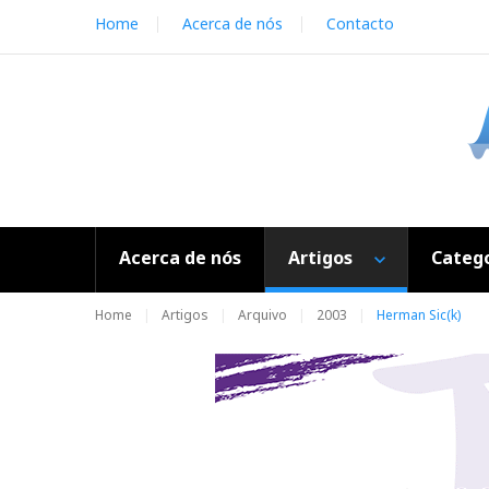
S
Home
Acerca de nós
Contacto
k
i
p
t
o
c
o
n
t
e
Acerca de nós
Artigos
Catego
n
t
Home
Artigos
Arquivo
2003
Herman Sic(k)