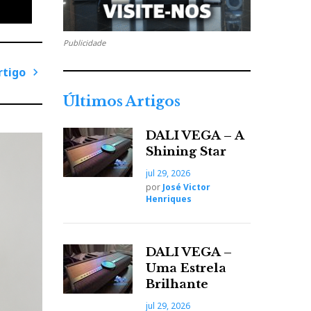
Publicidade
rtigo
P
Últimos Artigos
r
ó
DALI VEGA – A
x
Shining Star
i
jul 29, 2026
m
por
José Victor
o
Henriques
A
r
t
DALI VEGA –
i
Uma Estrela
g
Brilhante
o
jul 29, 2026