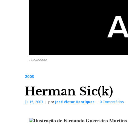
Publicidade
2003
Herman Sic(k)
jul 15, 2003
por
José Victor Henriques
0 Comentários
Ilustração de Fernando Guerreiro Martins (