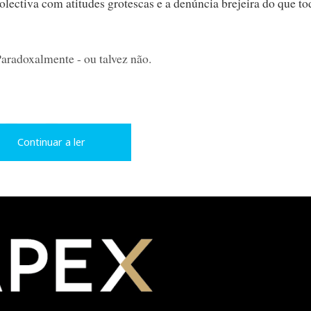
olectiva com atitudes grotescas e a denúncia brejeira do que to
Paradoxalmente - ou talvez não.
L
P
Continuar a ler
i
i
n
n
k
t
e
e