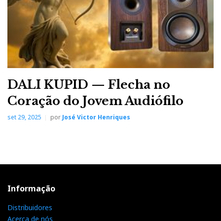
c
i
o
n
i
e
t
g
k
n
b
t
l
e
t
DALI KUPID — Flecha no
o
e
e
d
e
Coração do Jovem Audiófilo
set 29, 2025
por
José Victor Henriques
o
r
+
I
r
k
n
e
s
Informação
t
Distribuidores
Acerca de nós