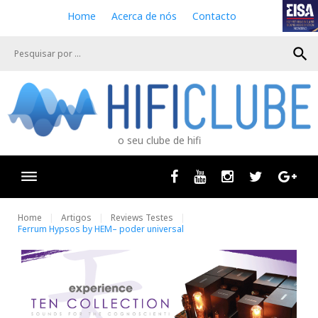
S
Home
Acerca de nós
Contacto
k
i
search
p
t
o
c
o
n
o seu clube de hifi
t
e
n
Facebook
Youtube
Instagram
Twitter
Goog
t
Home
Artigos
Reviews Testes
Ferrum Hypsos by HEM– poder universal