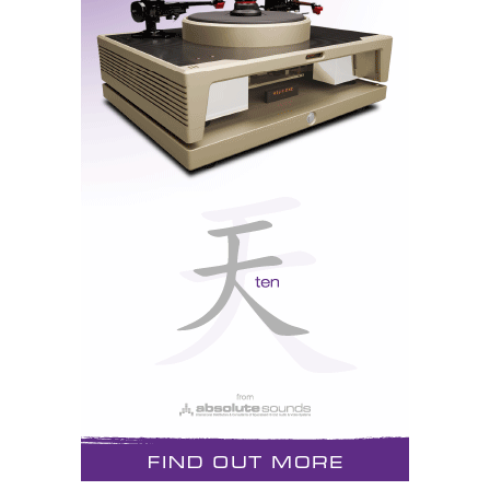
A potência não se perde na resistência do cabo
Painel traseiro da Ferrum Hypsos. A saída de corrente
contínua exige um cabo especial fornecido com o
equipamento: o cabo utiliza a tecnologia 4TSD (Sensing
Design) para garantir que a tensão na ponta do cabo é