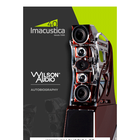
Todos os equipamentos que utilizam fontes comutadas
de muito alta frequência (1MHz, no caso da Hypsos)
emitem RF. Mas a Hypsos utiliza SSM (
spread
spectrum modulation
) para reduzir a interferência da
frequência de funcionamento. Pode desativar esta
função, mas passe com um rádio ligado por cima da
Hypsos para perceber que não o deve fazer. A SSM
funciona mesmo.
Quando a Ferrum Hypsos chegou, comecei a olhar à
volta para concluir que não tinha nada para lhe ligar.
Tenho dois DAC da Chord (
Hugo 2
e
Mojo
), mas
estes são portáteis. Posso utilizá-los ligados à corrente
mas as baterias internas funcionam como
buffers
. Não
iria notar grande diferença. Se fosse o
Qutest
ou o
TT2
já dava – e constam da lista.