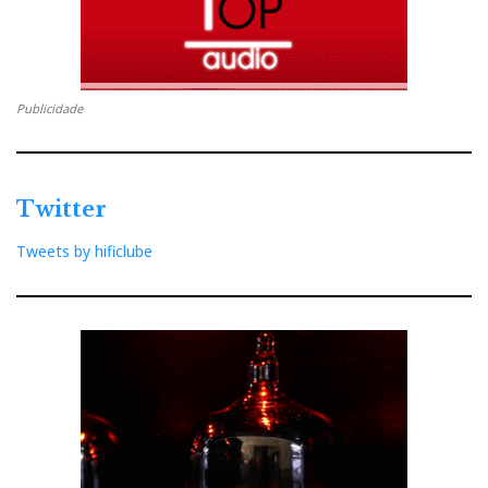
Universal híbrida, por muito bem concebida e
extremamente versátil que seja, cujas vantagens são
mais óbvias com equipamentos que custam metade do
preço?
Publicidade
…a Hypsos eleva o som
do seu HeadAmp/DAC
Twitter
até ao nível de outro
Tweets by hificlube
com o dobro do preço…
Como sempre, vai ter de ouvir por si próprio. Mas
pense no seguinte: a Hypsos eleva o som do seu
HeadAmp/DAC até ao nível de outro com o dobro do
preço. E, quando o trocar, ela lá estará para fazer o
mesmo milagre com o próximo – e o seguinte…