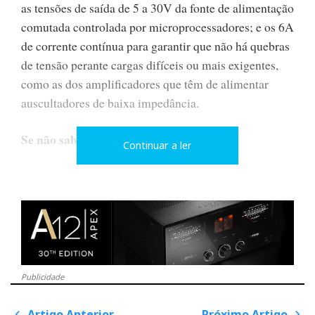
as tensões de saída de 5 a 30V da fonte de alimentação
comutada controlada por microprocessadores; e os 6A
de corrente contínua para garantir que não há quebras
de tensão perante cargas difíceis ou mais exigentes,
como as dos amplificadores que têm de alimentar
auscultadores de baixa impedância.
Se não sabe, não mexa…
Continuar a ler
Toda esta potência tem de ser tratada com respeito. Se
o utilizador ‘for deixado à solta’ (passe aqui a falta de
respeito) pode ligar-lhe um equipamento previsto para
9 ou 12 V e, utilizando, o botão rotativo/pressão no
painel frontal, selecionar inadvertidamente a tensão
errada: 24 V, por exemplo. A partir daí, tem 10
Publicidade
segundos para reverter o processo antes de ‘fritar’ o
DAC!
Artigo Anterior
Próximo Artigo