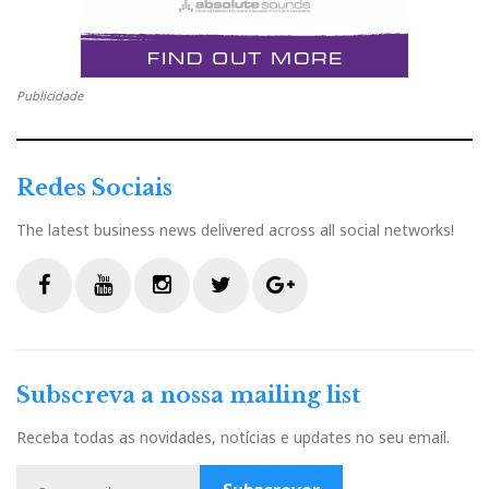
Publicidade
Redes Sociais
The latest business news delivered across all social networks!
F
Y
I
T
G
a
o
n
w
o
c
u
s
i
o
Subscreva a nossa mailing list
e
t
t
t
g
b
u
a
t
l
Receba todas as novidades, notícias e updates no seu email.
o
b
g
e
e
o
e
r
r
P