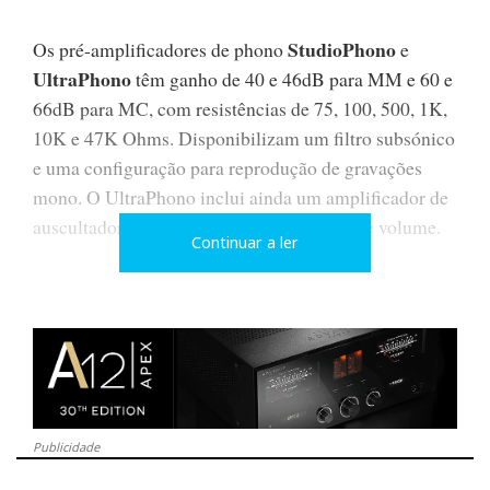
StudioPhono
Os pré-amplificadores de phono
e
UltraPhono
têm ganho de 40 e 46dB para MM e 60 e
66dB para MC, com resistências de 75, 100, 500, 1K,
10K e 47K Ohms. Disponibilizam um filtro subsónico
e uma configuração para reprodução de gravações
mono. O UltraPhono inclui ainda um amplificador de
auscultadores em Classe A com controlo de volume.
Continuar a ler
Características e Preços:
https://www.ajasom.net/marcas/mofi-electronics
Nota: texto da responsabilidade de Ajasom
Publicidade