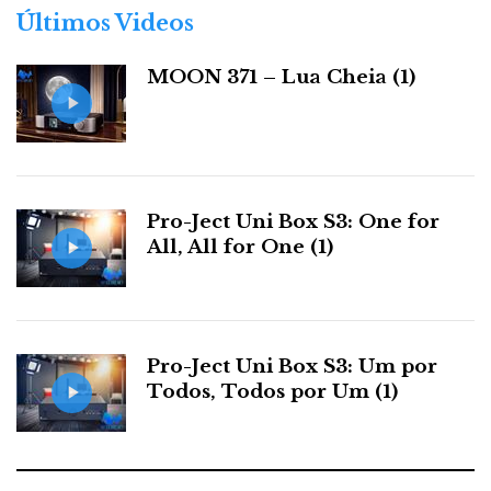
r
Últimos Videos
i
a
MOON 371 – Lua Cheia (1)
s
Pro-Ject Uni Box S3: One for
All, All for One (1)
Pro-Ject Uni Box S3: Um por
Todos, Todos por Um (1)