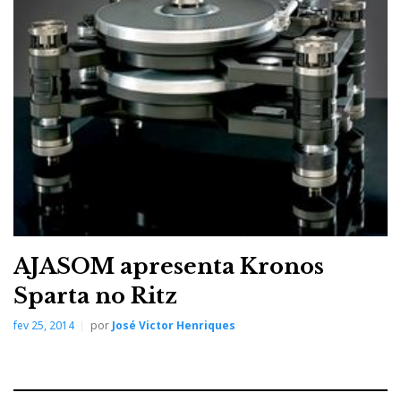
b
t
l
e
t
o
e
e
d
e
o
r
+
I
r
k
n
e
s
t
AJASOM apresenta Kronos
Sparta no Ritz
fev 25, 2014
por
José Victor Henriques