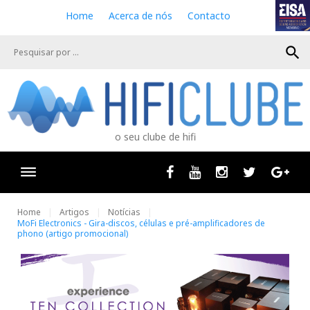
S
Home
Acerca de nós
Contacto
k
i
search
p
t
o
c
o
n
o seu clube de hifi
t
e
n
Facebook
Youtube
Instagram
Twitter
Goog
t
Home
Artigos
Notícias
MoFi Electronics - Gira-discos, células e pré-amplificadores de
phono (artigo promocional)