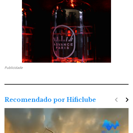
Publicidade
navigate_before
navigate_next
Recomendado por Hificlube