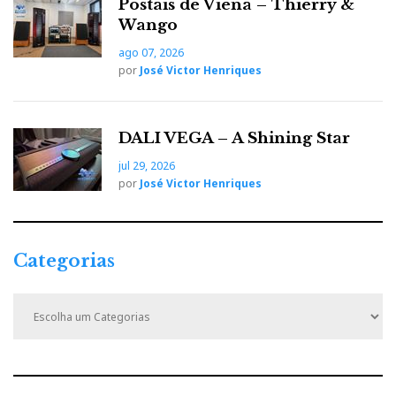
Postais de Viena – Thierry &
Wango
ago 07, 2026
por
José Victor Henriques
DALI VEGA – A Shining Star
jul 29, 2026
por
José Victor Henriques
Categorias
C
a
t
e
g
o