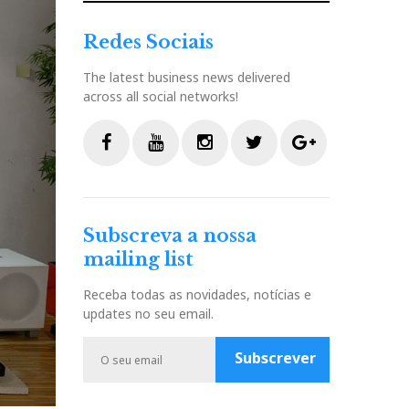
Redes Sociais
The latest business news delivered
across all social networks!
F
Y
I
T
G
a
o
n
w
o
c
u
s
i
o
Subscreva a nossa
e
t
t
t
g
mailing list
b
u
a
t
l
o
b
g
e
e
Receba todas as novidades, notícias e
o
e
r
r
P
updates no seu email.
k
a
l
m
u
Subscrever
s