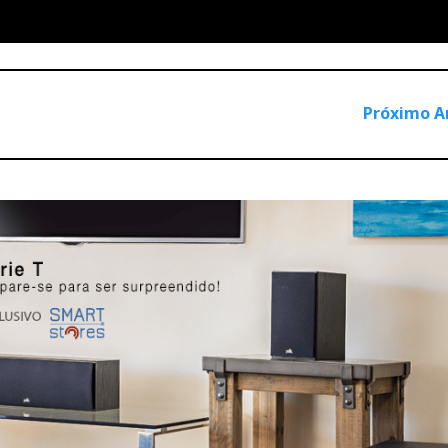
Próximo A
ltima geração de classe A/B, a última obra-prima de Nelson P
prévio). Trata-se de uma versão mais potente e requintada do
inda pode ler
aqui