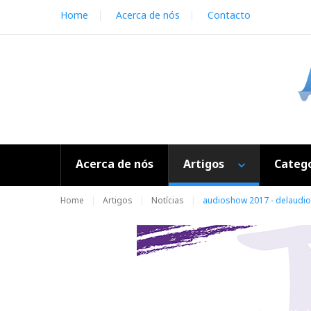
S
Home
Acerca de nós
Contacto
k
i
p
t
o
c
o
n
t
e
Acerca de nós
Artigos
Catego
n
t
Home
Artigos
Notícias
audioshow 2017 - delaudio