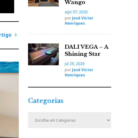
Wango
ago 07, 2026
por
José Victor
Henriques
rtigo
P
DALI VEGA – A
ass
r
Shining Star
ó
jul 29, 2026
x
por
José Victor
i
Henriques
m
o
A
Categorias
r
t
C
i
a
t
g
e
o