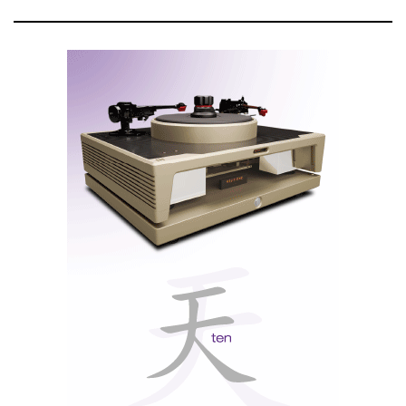
A performance é tudo
A dCS apenas fabrica produtos de áudio que são os
melhores na sua categoria. Devido à sua arquitectura
única, os produtos dCS não estão limitados pela