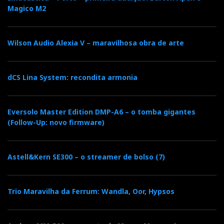
Performance matters
Magico M2
Ao longo dos últimos 25 anos a dCS acumulou um
elevado número de prémios, incluindo:
Wilson Audio Alexia V – maravilhosa obra de arte
• The Absolute Sound ‘Product of the Year’ – 2013,
dCS Lina System: recondita armonia
2011 2010, 2008
• Stereophile ‘Product of the Year’ – 2011, 2010,
2005, 2003, 2001, 2000, 1997
Eversolo Master Edition DMP-A6 – o tomba gigantes
• Stereophile ‘Digital Source Component of the Year’
(Follow-Up: novo firmware)
– 2011, 2010, 2006, 2005, 1999, 1997
• Stereo Sound Japan ‘Golden Sound Winner’ – 2012
Astell&Kern SE300 – o streamer de bolso (7)
• Stereo Sound Grand Prix Winner – 2015, 2008,
2007, 2002, 2000, 1999, 1997
• AudioArt Taiwan ‘Best Performance of the Year
Trio Maravilha da Ferrum: Wandla, Oor, Hypsos
Award’ – 2013, 2008, 2003
• HiFi Review Hong Kong ‘Product of the Year’ –