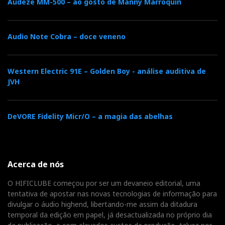
Audeze MM-500 – ao gosto de Manny Marroquin
2012, 2010, 2008
• Hi-Fi World Digital
Audio Note Cobra – doce veneno
Nota: texto promocional da
Imacustica
Western Electric 91E – Golden Boy - análise auditiva de
JVH
Distribuidor
Relacionado : Imacustica
DeVORE Fidelity Micr/O – a magia das abelhas
Somos especialistas em alta fidelidade &
cinema em casa. Oferecemos a
verdadeira experiência de imersão
Acerca de nós
audiovisual. Movidos pela paixão, desde 1986!
O HIFICLUBE começou por ser um devaneio editorial, uma
tentativa de apostar nas novas tecnologias de informação para
divulgar o áudio highend, libertando-me assim da ditadura
F
T
G
L
Like it? Share it.
temporal da edição em papel, já desactualizada no próprio dia