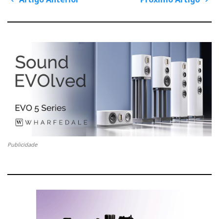
P
o
s
A
P
t
n
r
r
a
v
t
ó
i
g
A Martin Logan casou bem com o Wadia Intuition 01
i
x
a
t
g
i
i
o
o
m
Devialet
Assim, não admira que a
, fazendo jus ao
n
A
o
slogan profético:
um dia todos terão um Devialet
– ou
n
A
por estar a jogar em casa - tenha disponibilizado
t
r
amplificadores a vários construtores e fabricantes de
e
t
Atohm, Leedh, Waterfall
colunas:
, etc.
r
i
i
g
Publicidade
o
o
Et pour cause
havia outros
tudo-em-um
digitais, como
r
Wadia Intuition
o excelente
(
ver em Reviews/Testes
),
Martin Logan
Sonus Faber
que alimentou colunas
e
Olympica 3
, além, claro, de amplificadores de todos