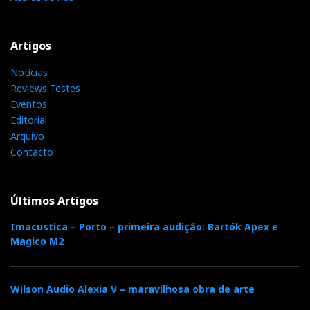
Claro que há quem prefira o
design
clássico e
Artigos
Sonus Faber
Olympia
intemporal a estas bizarrias:
,
Notícias
Brodmann
B&W
Magico
as
(ex-Steinway?), as
, as
,
Reviews Testes
Vienna Acoustics
as
:
Eventos
Editorial
Arquivo
Contacto
Últimos Artigos
Imacustica – Porto – primeira audição: Bartók Apex e
Magico M2
Sonus Faber Olympica com amplificação Wadia Intuition
Wilson Audio Alexia V – maravilhosa obra de arte