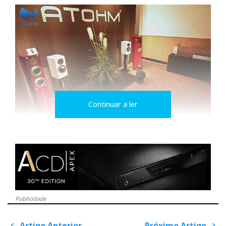
Continuar a ler
Na Atohm, o nacionalismo tocou mais alto: amplificação
Devialet
Publicidade
Artigo Anterior
Próximo Artigo