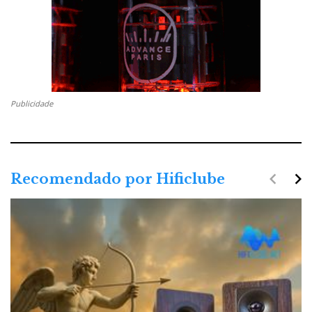
espécie de caveiras com
iPhones
espetados no crâneo,
e que tocam música pelos...olhos!...
Publicidade
navigate_before
navigate_next
Recomendado por Hificlube
Jarre dock-dog (frente)
E, como ainda não estava satisfeito, exibiu também
um protótipo de
do(g)ck
de óculos escuros (colunas
estéreo), com um
subwoofer
, onde?, adivinhou mais