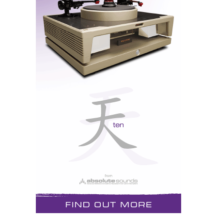
os tipos, incluindo os clássicos a válvulas e os peso-
Classé
pesados a transístores, como os
que tocaram
B&W
com as
.
Desmaterialização
A aposta da Sony para 2014: sistemas reprodutores de
ficheiros de alta resolução