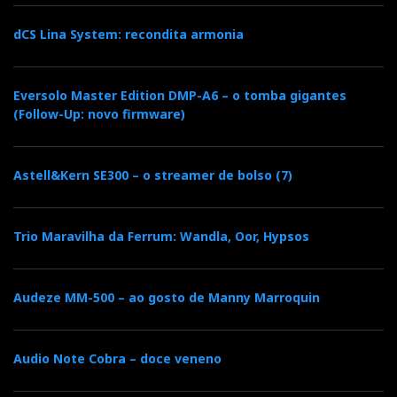
dCS Lina System: recondita armonia
Eversolo Master Edition DMP-A6 – o tomba gigantes
(Follow-Up: novo firmware)
Astell&Kern SE300 – o streamer de bolso (7)
Na sala tocavam as B&W 802/CM10 com Classé. Lá fora
Trio Maravilha da Ferrum: Wandla, Oor, Hypsos
Paris: o Sena corria manso sulcado pelos bateaux mouches
cheios de turistas
Audeze MM-500 – ao gosto de Manny Marroquin
Audio Note Cobra – doce veneno