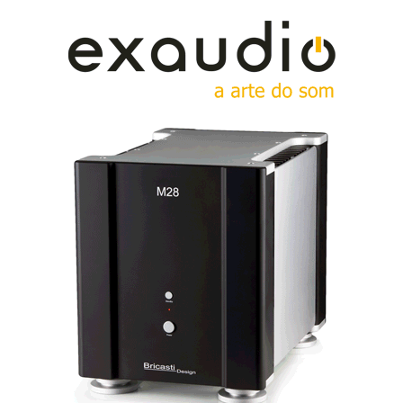
É, portanto, de tendências que falamos e podem seguir
num sentido ou outro, ou até ficar pelo caminho. Eu,
por exemplo, que trouxe comigo o
sampler
de
High Fidelity Pure Audio
demonstração
em Blu-ray,
da Universal, acho que a aposta já veio tarde, apesar
da excelente qualidade.
Os suportes físicos tendem a desaparecer a prazo, com
excepção, talvez, do LP, porque se tornou num objecto
de colecção para gente
cool
– e não só do
jazz
...