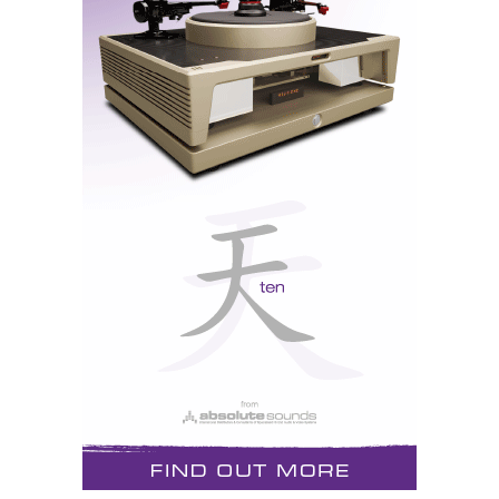
Magnepan/Audio Research
, sobre qual o
instrumento de percussão que reproduzia os “tiros”,
afirmando o Eduardo peremporiamente que se tratava
de uma pistola de “
pression d’air
” (eu acho que é de
fulminantes), levou o francês a pensar que ele se
estava a referir à fraca pressão sonora do sistema, e
subiu tanto o som que as válvulas explodiram!...
Ayre/Magico