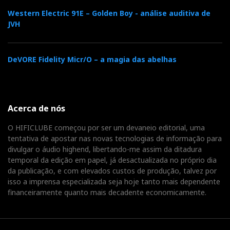
módulo de Classe D “vulgar” (segundo a
Western Electric 91E – Golden Boy - análise auditiva de
concorrência) de origem italiana. O processamento
JVH
Wadia
digital é da
, e aí estamos conversados.
DeVORE Fidelity Micr/O – a magia das abelhas
Intuition
Mas agoram oiçam lá o par romântico que o
Sonus Faber Olympica III
fez com as
, em Paris (e
que, aliás, já tinha feito antes no mesmo local com as
Acerca de nós
Martin Logan
), e digam-me: isto é ou não é música –
e da boa?!
O HIFICLUBE começou por ser um devaneio editorial, uma
tentativa de apostar nas novas tecnologias de informação para
divulgar o áudio highend, libertando-me assim da ditadura
temporal da edição em papel, já desactualizada no próprio dia
Numa sala aberta, com gente a entrar e a sair, a mexer,
da publicação, e com elevados custos de produção, talvez por
a falar, a perguntar, a empurrar, a mandar
sms
, este
isso a imprensa especializada seja hoje tanto mais dependente
financeiramente quanto mais decadente economicamente.
piano soou-me como... um piano! Será que se pode
exigir mais?...