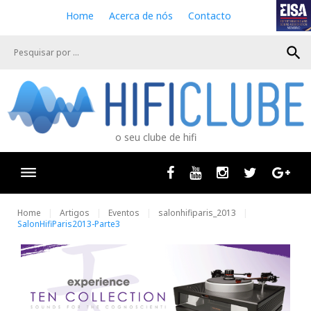
S
Home
Acerca de nós
Contacto
k
i
search
p
t
o
c
o
n
o seu clube de hifi
t
e
n
Facebook
Youtube
Instagram
Twitter
Goog
t
Home
Artigos
Eventos
salonhifiparis_2013
SalonHifiParis2013-Parte3