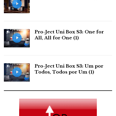
Admiro o esforço e a carolice dos fabricantes de
colunas de corneta interna e altifalante
full-range
único do tipo Lowther. Admiro até a originalidade da
Pro-Ject Uni Box S3: One for
All, All for One (1)
forma, embora a roda tenha sido inventada na pré-
história. Admiro ainda a coragem de tocar música
folk-rock
anos 70 (Fleetwood Mac?), com uma
qualidade de gravação sofrível.
Pro-Ject Uni Box S3: Um por
Todos, Todos por Um (1)
Mas aquela mó-de-moinho soou-me mais como um
kitchen-radio
. Graves? Não ouvi. Assim os agudos
ficam “a descoberto”. A gama média é limpa, sem
dúvida, e não tem tecido adiposo. Por isso a guitarra
baixo no final soa tão limpa e definida: falta a massa
gorda da ressonância dos registos inferiores.