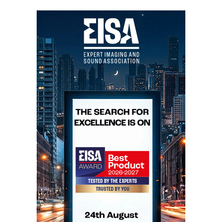
Sala luminosa com boas condições de audição.
Público atento e interessado. Vista sobre Paris e o
Sena. Som de grande qualidade. Que mais pode um
crítico pedir?...
Devialet lui-même