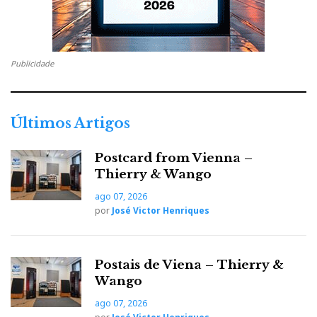
Publicidade
Últimos Artigos
Postcard from Vienna –
Thierry & Wango
Devialet
Leedh
Na sua própria casa, a
fez par com as
ago 07, 2026
E2
. Os franceses são assim:defendem o que é deles!
por
José Victor Henriques
A sala estava completamente às escuras e a acústica
Postais de Viena – Thierry &
era mazinha. Mas a Diana Krall até soa bem num
Wango
rádio de pilhas, pelo que o resultado foi como se pode
ago 07, 2026