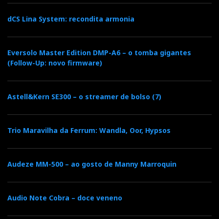
dCS Lina System: recondita armonia
Sonus Faber/Wadia
Eversolo Master Edition DMP-A6 – o tomba gigantes
(Follow-Up: novo firmware)
Astell&Kern SE300 – o streamer de bolso (7)
Trio Maravilha da Ferrum: Wandla, Oor, Hypsos
Audeze MM-500 – ao gosto de Manny Marroquin
Intuition 01
Sabem que eu gostei do
(ver
Audio Note Cobra – doce veneno
Reviews/Testes), mesmo sabendo que utiliza um