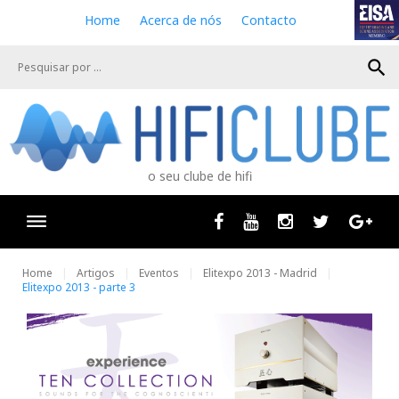
S
Home
Acerca de nós
Contacto
k
i
search
p
t
o
c
o
n
o seu clube de hifi
t
e
n
Facebook
Youtube
Instagram
Twitter
Goog
t
Home
Artigos
Eventos
Elitexpo 2013 - Madrid
Elitexpo 2013 - parte 3