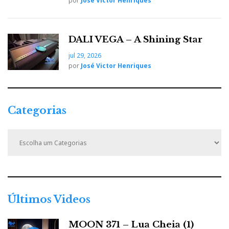
por
José Victor Henriques
DALI VEGA – A Shining Star
jul 29, 2026
por
José Victor Henriques
Categorias
C
a
t
e
g
o
r
Últimos Videos
i
a
MOON 371 – Lua Cheia (1)
s