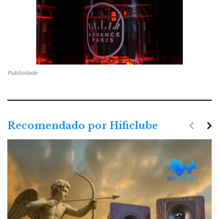
Publicidade
navigate_before
navigate_next
Recomendado por Hificlube