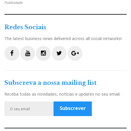
Publicidade
Redes Sociais
The latest business news delivered across all social networks!
F
Y
I
T
G
a
o
n
w
o
c
u
s
i
o
Subscreva a nossa mailing list
e
t
t
t
g
b
u
a
t
l
Receba todas as novidades, notícias e updates no seu email.
o
b
g
e
e
o
e
r
r
P
Subscrever
k
a
l
m
u
s