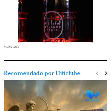
Publicidade
navigate_before
navigate_next
Recomendado por Hificlube