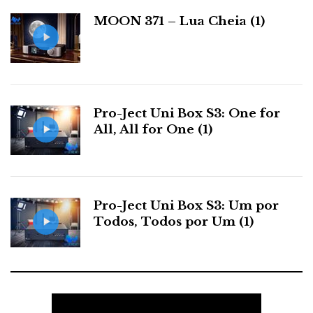
a
MOON 371 – Lua Cheia (1)
s
Pro-Ject Uni Box S3: One for
All, All for One (1)
Pro-Ject Uni Box S3: Um por
Todos, Todos por Um (1)