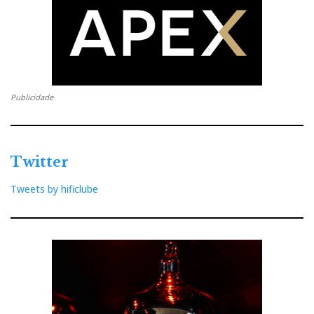
Publicidade
Twitter
Tweets by hificlube