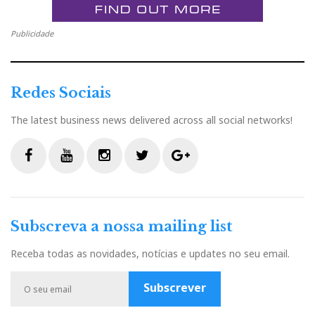
Publicidade
Redes Sociais
The latest business news delivered across all social networks!
F
Y
I
T
G
a
o
n
w
o
c
u
s
i
o
Subscreva a nossa mailing list
e
t
t
t
g
b
u
a
t
l
Receba todas as novidades, notícias e updates no seu email.
o
b
g
e
e
o
e
r
r
P
Subscrever
k
a
l
m
u