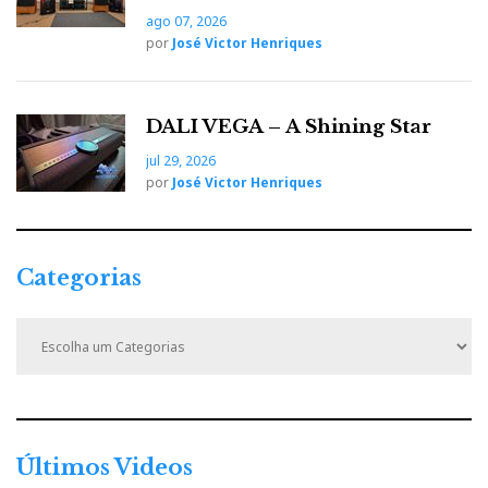
ago 07, 2026
por
José Victor Henriques
DALI VEGA – A Shining Star
jul 29, 2026
por
José Victor Henriques
Categorias
C
a
t
e
g
o
r
Últimos Videos
i