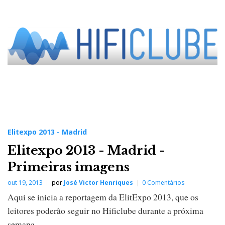
e
x
p
o
2
0
1
3
-
M
a
d
r
i
d
Elitexpo 2013 - Madrid
Elitexpo 2013 - Madrid -
Primeiras imagens
out 19, 2013
por
José Victor Henriques
0 Comentários
Aqui se inicia a reportagem da ElitExpo 2013, que os
leitores poderão seguir no Hificlube durante a próxima
semana.