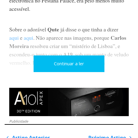
electrónica no Pestana Palace, era pelo menos muito
acessível.
Qute
Sobre o adorável
já disse o que tinha a dizer
Carlos
aqui
e
aqui
. Não aparece nas imagens, porque
Moreira
resolveu criar um “mistério de Lisboa”, e
A19
escondeu-o junto com o
, sob um manto de veludo
vermelho. De facto, havia naquele som uma
Continuar a ler
Qute
misteriosa sensualidade: o que andariam o
e o
A19
a fazer debaixo dos lençóis?...
Havia quem dissesse que também lá estava escondido
Carlos Moreira
um “subwoofer”, mas
garantiu-me
Guru Junior
que aquele som todo vinha das
. Seria
Publicidade
falta de educação ir lá espreitar...
Artigo Anterior
Próximo Artigo