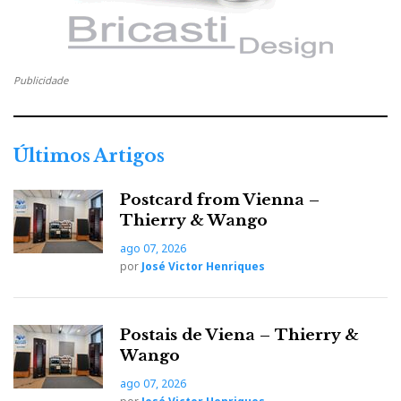
a
w
o
i
P
c
i
o
n
i
Publicidade
e
t
g
k
n
b
t
l
e
Últimos Artigos
t
o
e
e
d
Postcard from Vienna –
e
Thierry & Wango
o
r
+
I
r
ago 07, 2026
por
José Victor Henriques
k
n
e
Postais de Viena – Thierry &
s
Wango
t
ago 07, 2026