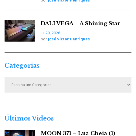
por
José Victor Henriques
DALI VEGA – A Shining Star
jul 29, 2026
por
José Victor Henriques
Categorias
C
a
t
e
g
o
r
Últimos Videos
i
a
MOON 371 – Lua Cheia (1)
s