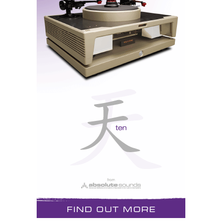
And I'm here
And I'm gonna be his friend or his lover
'Cause my one ambition is
To wake him and make him discover
That he needs me