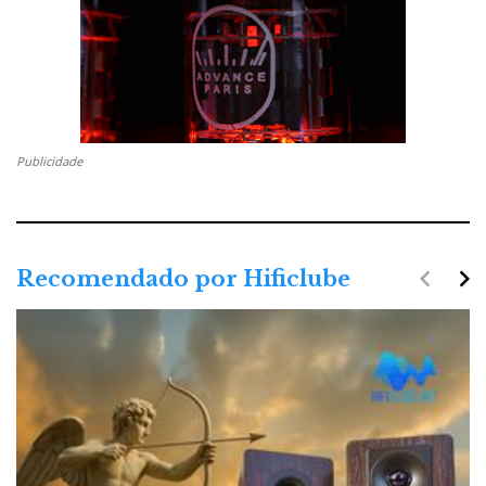
Publicidade
navigate_before
navigate_next
Recomendado por Hificlube